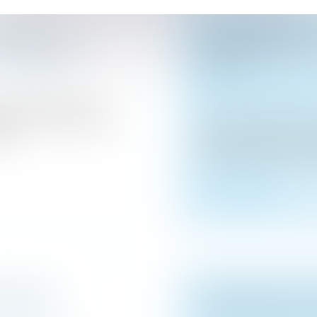
RE ET À
ASSURANCE-VIE :
R SUCCESSION
EXAGÉRÉES SANS
 patrimoine
/
PREUVE
Droit de la famille, 
Patrimoine et succes
rés par les banques
 décédés, couramment
Après le décès de le
s...
entre un frère et un
successions confondues
Lire la suite
ESSION ?
SUCCESSION : QU
 patrimoine
/
QUI ÉCHAPPE AUX