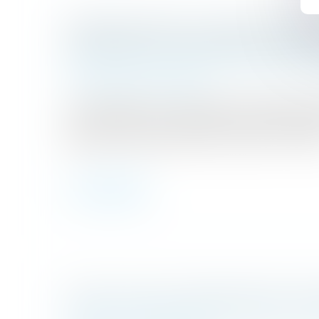
PROPOSITION DE LOI VISANT À RÉDUI
ENCADRER LES FRAIS BANCAIRES SU
Droit de la famille, des personnes et de leur
Patrimoine et succession
La proposition vient encadrer les frais factu
pour clôturer les comptes de leurs clients
appelés "frais bancaires de succession". D'aprè
Lire la suite
QU’EST-CE QUE L’INDIVISION EN SUCC
Droit de la famille, des personnes et de leur