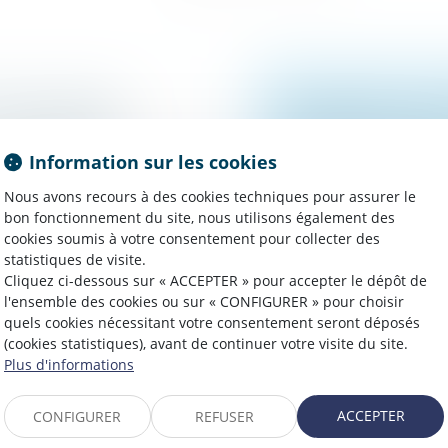
DE MUTATION
TESTAMENT OLOG
TIBLES DE LA
UN TIERS : PAS 
Information sur les cookies
Droit de la famille, 
Patrimoine et succes
 patrimoine
/
Nous avons recours à des cookies techniques pour assurer le
Le testament est dit o
bon fonctionnement du site, nous utilisons également des
cookies soumis à votre consentement pour collecter des
main, précisément dat
s parents, la nue-
statistiques de visite.
réunir ces conditions, i
yme (SA) DA, par un
Cliquez ci-dessous sur « ACCEPTER » pour accepter le dépôt de
les donat...
l'ensemble des cookies ou sur « CONFIGURER » pour choisir
quels cookies nécessitant votre consentement seront déposés
Lire la suite
(cookies statistiques), avant de continuer votre visite du site.
Plus d'informations
ACCEPTER
CONFIGURER
REFUSER