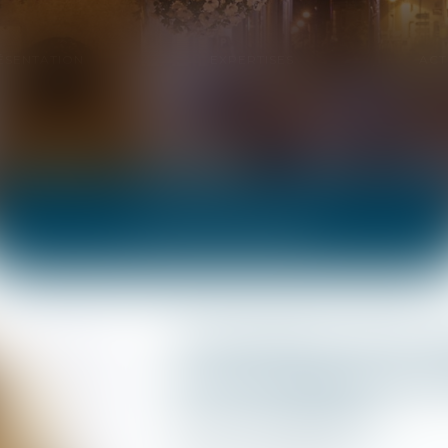
ÉSENTATION
EXPERTISES
ACT
ACTUALITÉS
Proposition de loi 
et à encadrer les f
sur succession