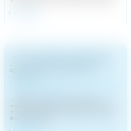
d’un legs (Cass. Civ 1ère, 21 juin 2023, n° 21-20.396)...
Lire la suite
LEGS : LA DEMANDE DE DÉLIVRANCE DU
LEGS, CONDITION INDISPENSABLE DE
RECONNAISSANCE DU DROIT DU
LÉGATAIRE
Droit de la famille, des personnes et de leur patrimoine
/
Patrimoine et succession
La personne qui obtient un legs est réputée
propriétaire dès le jour de l’ouverture de la succession,
encore faut-il qu’elle demande la délivrance du legs
dans les délais légaux...
Lire la suite