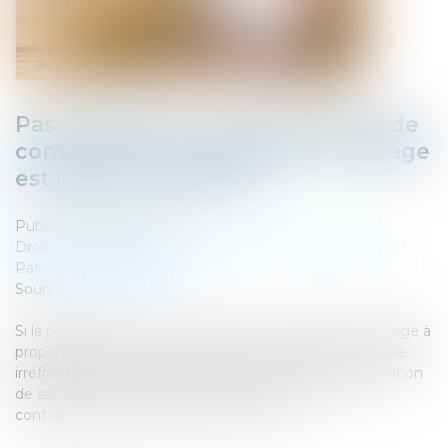
Pas de créance si la présomption de
contribution aux charges du mariage
est jugée irréfragable
Publié le :
03/08/2023
Droit de la famille, des personnes et de leur patrimoine
/
Patrimoine et succession
Source :
www.efl.fr
Si la présomption de contribution aux charges du mariage à
proportion des facultés respectives des époux est jugée
irréfragable, l’époux ne peut prouver ni la sous-contribution
de son conjoint aux charges du mariage ni sa sur-
contribution pour obtenir une créance...