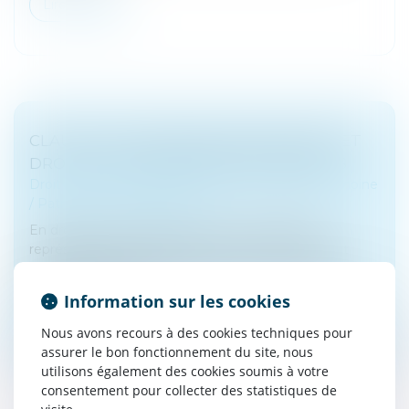
Lire la suite
CLAUSES TESTAMENTAIRES AMBIGUËS ET
DROIT DE SE DÉFENDRE DES HÉRITIERS
Droit de la famille, des personnes et de leur patrimoine
/
Patrimoine et succession
En droit des successions, la réserve héréditaire
représente la part de patrimoine du défunt qui est
réservée par la loi aux héritiers, le reste : la quotité
disponible, étant la...
Information sur les cookies
Lire la suite
Nous avons recours à des cookies techniques pour
assurer le bon fonctionnement du site, nous
utilisons également des cookies soumis à votre
consentement pour collecter des statistiques de