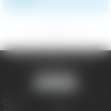
...
...
<<
<
10
11
12
13
14
15
16
>
>>
DOMINIQUE MALAGOU | AVOCAT
68, Boulevard Thiers
88200 REMIREMONT
Tél :
03 29 62 44 25
NOUS LOCALISER
ACCUEIL
PRÉSENTATION
EXPERTISES
ACTUS
RDV EN LIGNE
CONTACT