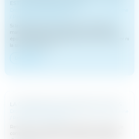
EST JUGÉE IRRÉFRAGABLE
Droit de la famille, des personnes et de leur patrimoine
/
Patrimoine et succession
Si la présomption de contribution aux charges du
mariage à proportion des facultés respectives des
époux est jugée irréfragable, l’époux ne peut prouver ni
la sous-contribution...
Lire la suite
LA DEMANDE EN DÉLIVRANCE D’UN LEGS
Droit de la famille, des personnes et de leur patrimoine
/
Patrimoine et succession
Retour sur un concept assez abstrait mais source de
conséquences pratiques : la demande en délivrance