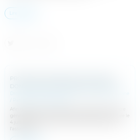
Lire la suite
PROPOSITION VISANT À FACILITER LES
DONATIONS INTERGÉNÉRATIONNELLES
Droit de la famille, des personnes et de leur patrimoine
/
Patrimoine et succession
Afin de préserver la transmission du patrimoine entre
générations, le texte déposé à l’Assemblée nationale le
4 juillet 2023 propose, en premier lieu, de sortir de
l’assiette de...