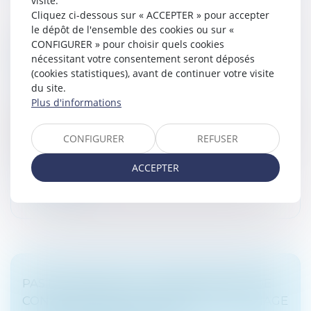
visite.
Cliquez ci-dessous sur « ACCEPTER » pour accepter
le dépôt de l'ensemble des cookies ou sur «
DE L’IMPORTANCE DU RÔLE DU DONATEUR
CONFIGURER » pour choisir quels cookies
DANS LA DONATION-PARTAGE
nécessitant votre consentement seront déposés
Droit de la famille, des personnes et de leur patrimoine
(cookies statistiques), avant de continuer votre visite
/
Patrimoine et succession
du site.
Plus d'informations
L’arrêt du 12 juillet 2023 fait figure d’illustration récente
de la volonté de la Cour de cassation de réaffirmer
l’essence de la donation-partage, à savoir le fait qu’elle
CONFIGURER
REFUSER
cont...
ACCEPTER
Lire la suite
PAS DE CRÉANCE SI LA PRÉSOMPTION DE
CONTRIBUTION AUX CHARGES DU MARIAGE