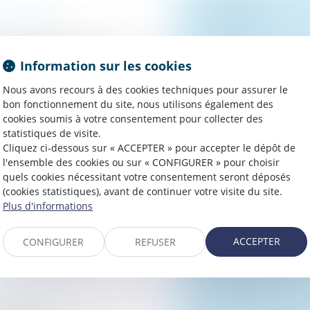
 patrimoine
/
PROTÉGÉS
Droit de la famille, 
Patrimoine et succes
ats de prévoyance, qui
Information sur les cookies
es proches du
Si l’article 414 du Cod
 fois l...
Nous avons recours à des cookies techniques pour assurer le
chacun est capable d'e
bon fonctionnement du site, nous utilisons également des
arrive que certains ma
cookies soumis à votre consentement pour collecter des
statistiques de visite.
Lire la suite
Cliquez ci-dessous sur « ACCEPTER » pour accepter le dépôt de
l'ensemble des cookies ou sur « CONFIGURER » pour choisir
quels cookies nécessitant votre consentement seront déposés
(cookies statistiques), avant de continuer votre visite du site.
Plus d'informations
ACCEPTER
CONFIGURER
REFUSER
ON : QUID DES
ASSURANCE VIE,
OU DONATION IN
 patrimoine
/
PRATIQUES TOUJ
Droit de la famille, 