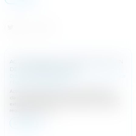
ACTION EN NULLITÉ D’UNE MODIFICATION
DE CLAUSE BÉNÉFICIAIRE
Droit de la famille, des personnes et de leur patrimoine
/
Patrimoine et succession
Action en nullité d’avenants de modifications de
clauses bénéficiaires : la recherche de circonstances
extérieures ayant entouré la signature des avenants
requise par la Cour de...
Lire la suite