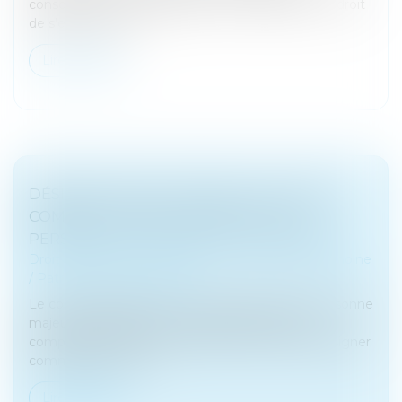
consommer, comme l’argent, (...) l’usufruitier a le droit
de s’en servir, mai...
Lire la suite
DÉSIGNATION D'UN TIERS À LA FAMILLE
COMME TUTEUR AUX BIENS ET À LA
PERSONNE DU MAJEUR : ILLUSTRATION
Droit de la famille, des personnes et de leur patrimoine
/
Patrimoine et succession
Le conflit familial entre le fils et l’époux d’une personne
majeure protégée et la mauvaise gestion des
comptes par ce dernier justifient de ne pas le désigner
comme tuteur et d...
Lire la suite