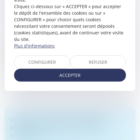
DÉCÈS D’UN ASSOCIÉ DE SOCIÉTÉ CIVILE :
Cliquez ci-dessous sur « ACCEPTER » pour accepter
PREUVE DE LA QUALITÉ D'ASSOCIÉ DES
le dépôt de l'ensemble des cookies ou sur «
HÉRITIERS
CONFIGURER » pour choisir quels cookies
Droit de la famille, des personnes et de leur patrimoine
nécessitant votre consentement seront déposés
/
Patrimoine et succession
(cookies statistiques), avant de continuer votre visite
du site.
En cas de décès d’un associé de société civile, celle-ci
Plus d'informations
est présumée continuer avec les héritiers de ce
dernier. Il incombe à celui qui prétend le contraire de le
justifier par...
CONFIGURER
REFUSER
Lire la suite
ACCEPTER
VENDRE À SOI-MÊME OU COMMENT
RENDRE LIQUIDE UN PATRIMOINE
IMMOBILIER