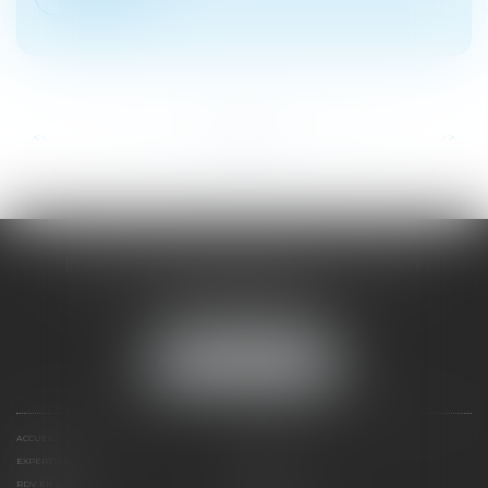
...
...
<<
<
12
13
14
15
16
17
18
>
>>
DOMINIQUE MALAGOU | AVOCAT
68, Boulevard Thiers
88200 REMIREMONT
Tél :
03 29 62 44 25
NOUS LOCALISER
ACCUEIL
PRÉSENTATION
EXPERTISES
ACTUS
RDV EN LIGNE
CONTACT