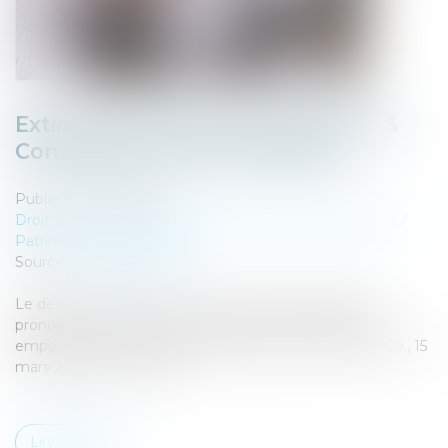
Extinction de l'Action de Divorce &
Conséquences Successorales
Publié le :
04/05/2023
Droit de la famille, des personnes et de leur patrimoine
/
Patrimoine et succession
Source :
www.aurep.com
Le décès d’un époux survenu avant que la décision
prononçant le divorce ait acquis force de chose jugée
emporte extinction de l’action de divorce (Cass. 1ère Civ., 15
mars 2023, n°21-17.033)...
Lire la suite