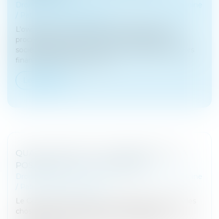
Droit de la famille, des personnes et de leur patrimoine
/
Patrimoine et succession
L’owner buy out immobilier ou OBO consiste à
procéder au rachat d’un actif immobilier par une
société détenue par le vendeur. L’opération est alors
financée par le recours à un...
Lire la suite
QUASI-USUFRUIT ET ASSURANCE VIE : LA
POSSIBILITÉ DU TOUT GRATUIT
Droit de la famille, des personnes et de leur patrimoine
/
Patrimoine et succession
Le Code civil prévoit que, « si l’usufruit comprend des
choses dont on ne peut faire usage sans les