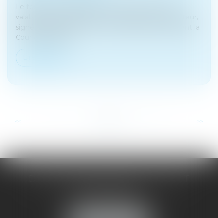
Le testament olographe est celui qui, pour être
valable, est entièrement écrit de la main du testateur,
signé et daté par lui. Dans une affaire portée devant la
Cour de cassatio...
Lire la suite
...
...
<<
<
8
9
10
11
12
13
14
>
>>
DOMINIQUE MALAGOU | AVOCAT
68, Boulevard Thiers
88200 REMIREMONT
Tél :
03 29 62 44 25