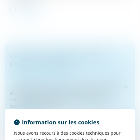
Lire la suite
DROIT DE SUCCESSION IMMOBILIER :
COMMENT ÇA MARCHE ?
Droit de la famille, des personnes et de leur patrimoine
/
Patrimoine et succession
Lorsqu’un décès survient, il est procédé à la réalisation
d’un bilan patrimonial, à partir duquel la masse
successorale est calculée, ainsi que le droit de
succession immobilier...
Lire la suite
Information sur les cookies
Nous avons recours à des cookies techniques pour
assurer le bon fonctionnement du site, nous