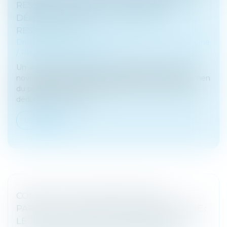
RÉSERVE D’USUFRUIT : VERS LA NON-
DÉDUCTIBILITÉ DE LA DETTE DE
RESTITUTION ?
Droit de la famille, des personnes et de leur patrimoine
/
Patrimoine et succession
Un amendement adopté (n°I-1868 rect. bis) le 25
novembre 2023 par le Sénat dans le cadre de l’examen
du projet de loi de finances 2024, vise à rendre non
déductibles « de l’acti...
Lire la suite
COMPLEXITÉ DES OPÉRATIONS DE
PARTAGE ET DÉSIGNATION D’UN NOTAIRE :
LE JUGE DOIT EN PLUS COMMETTRE UN