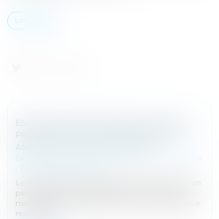
Lire la suite
ENFANT NÉ HORS MARIAGE LÉGITIMÉ : LA
PRODUCTION DE L’ACTE DE NAISSANCE
ANNOTÉ SUFFIT POUR HÉRITER
Droit de la famille, des personnes et de leur patrimoine
/
Patrimoine et succession
Les héritières oubliées de la succession de leur lointain
parent justifient de leur appartenance à sa branche
maternelle par la production de leur acte de naissance
respectif su...