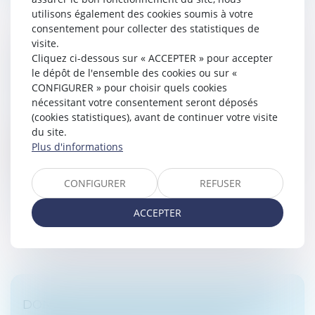
utilisons également des cookies soumis à votre
consentement pour collecter des statistiques de
visite.
LES BARÈMES DES DROITS DE SUCCESSION
Cliquez ci-dessous sur « ACCEPTER » pour accepter
le dépôt de l'ensemble des cookies ou sur «
ET DONATION POUR 2024.
CONFIGURER » pour choisir quels cookies
Droit de la famille, des personnes et de leur patrimoine
nécessitant votre consentement seront déposés
/
Patrimoine et succession
(cookies statistiques), avant de continuer votre visite
Le projet de loi de finances ne vient pas modifier le
du site.
barème des droits de succession pour l’année 2024.
Plus d'informations
Les abattements et barèmes sont expliqués ci-après
selon le lien de pare...
CONFIGURER
REFUSER
Lire la suite
ACCEPTER
DONATION DE SOMMES D’ARGENT AVEC