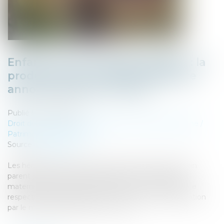
Enfant né hors mariage légitimé : la
production de l’acte de naissance
annoté suffit pour hériter
Publié le :
25/01/2024
Droit de la famille, des personnes et de leur patrimoine
/
Patrimoine et succession
Source :
www.efl.fr
Les héritières oubliées de la succession de leur lointain
parent justifient de leur appartenance à sa branche
maternelle par la production de leur acte de naissance
respectif sur lequel figure la mention de leur légitimation
par le mariage de leurs père et mère...