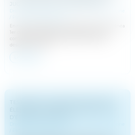
JUGE CHARGÉ DE LA SURVEILLANCE
Droit de la famille, des personnes et de leur patrimoine
/
Patrimoine et succession
En matière d’opérations de partage, l'article 1364 alinéa
1er du Code de procédure civile prévoit que si la
complexité des opérations le justifie, le tribunal
désigne un notaire...
Lire la suite
TESTAMENT OLOGRAPHE NON DATÉ ET
ÉLÉMENTS INTRINSÈQUES PERMETTANT
D’ÉTABLIR SA VALIDITÉ
Droit de la famille, des personnes et de leur patrimoine
/
Patrimoine et succession