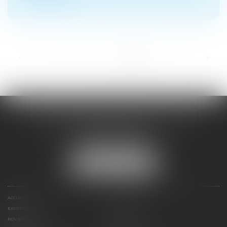
...
<<
<
2
3
4
5
6
7
8
>
>>
DOMINIQUE MALAGOU | AVOCAT
68, Boulevard Thiers
88200 REMIREMONT
Tél :
03 29 62 44 25
NOUS LOCALISER
ACCUEIL
PRÉSENTATION
EXPERTISES
ACTUS
RDV EN LIGNE
CONTACT