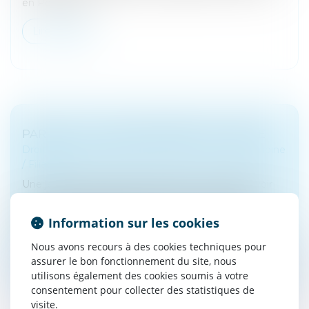
en Polynésie. E...
Lire la suite
PARFOIS, LA COUR DE RÉVISION ... RÉVISE
Droit de la famille, des personnes et de leur patrimoine
/
Filiation
Une jeune fille de quinze ans avait dit, en 1998, avoir
été victime de viol. Presque dix ans plus tard, elle
revient sur sa déposition, dépose un mémoire en
Information sur les cookies
défense pour le conf...
Nous avons recours à des cookies techniques pour
Lire la suite
assurer le bon fonctionnement du site, nous
utilisons également des cookies soumis à votre
consentement pour collecter des statistiques de
visite.