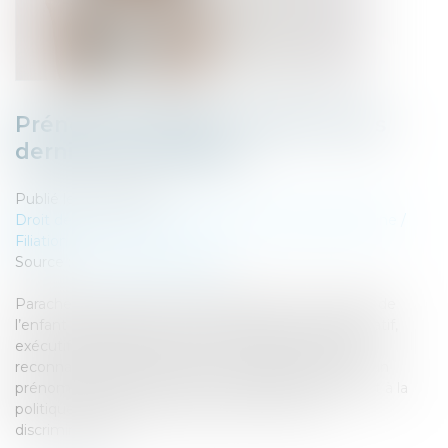
Prénom de l’enfant : point sur les
dernières évolutions
Publié le :
03/11/2022
Droit de la famille, des personnes et de leur patrimoine
/
Filiation
Source :
actu.dalloz-etudiant.fr
Parachevant la politique de libéralisation du prénom de
l’enfant engagée il y a trente ans, les pouvoirs législatif,
exécutif comme judiciaire s’accordent désormais à
reconnaître la liberté de l’élève transgenre à porter un
prénom d’usage conforme à son identité sexuelle et à la
politique scolaire inclusive de lutte contre les
discriminations...