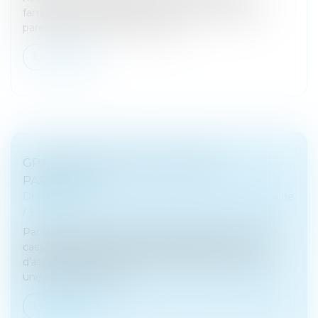
familiales la délégation de l’exercice de l’autorité
parentale sur leur enfant biolog...
Lire la suite
GPA ET RETRAIT DE L'AUTORITÉ
PARENTALE
Droit de la famille, des personnes et de leur patrimoine
/
Filiation
Par un arrêt rendu le 21 septembre 2022, la Cour de
cassation valide la décision rendue par une Cour
d’appel ayant refusé de retirer l’autorité parentale à
une mère porteuse, à...
Lire la suite