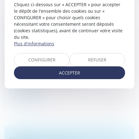
Cliquez ci-dessous sur « ACCEPTER » pour accepter
le dépôt de l'ensemble des cookies ou sur «
CONFIGURER » pour choisir quels cookies
PRÉCISIONS SUR LA PRATIQUE DE
nécessitant votre consentement seront déposés
DÉLÉGATION D’AUTORITÉ PARENTALE EN
(cookies statistiques), avant de continuer votre visite
du site.
VUE D’ADOPTION
Plus d'informations
Droit de la famille, des personnes et de leur patrimoine
/
Filiation
CONFIGURER
REFUSER
Une délégation d’autorité parentale permettant la
prise en charge de l’enfant dès sa naissance comme
ACCEPTER
l’adoption subséquente ne traduisent pas une
convention de GPA si le projet...
Lire la suite
PRÉNOM DE L’ENFANT : POINT SUR LES