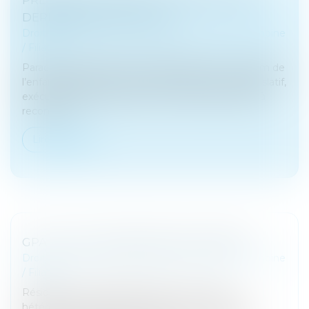
DERNIÈRES ÉVOLUTIONS
Droit de la famille, des personnes et de leur patrimoine
/
Filiation
Parachevant la politique de libéralisation du prénom de
l’enfant engagée il y a trente ans, les pouvoirs législatif,
exécutif comme judiciaire s’accordent désormais à
reconnaîtr...
Lire la suite
GPA : C’EST L’INTENTION QUI COMPTE
Droit de la famille, des personnes et de leur patrimoine
/
Filiation
Résidant en Polynésie française, un couple
hétérosexuel avait obtenu d’un juge aux affaires