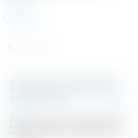
Lire la suite
DÉLÉGATION D’AUTORITÉ PARENTALE EN
VUE D’ADOPTION : LES PRÉCISIONS DE LA
COUR DE CASSATION
Droit de la famille, des personnes et de leur patrimoine
/
Filiation
Deux arrêts récents de la Cour de cassation précisent
les conditions de validité d’une délégation d’autorité
parentale et de l’adoption subséquente d’enfants nés