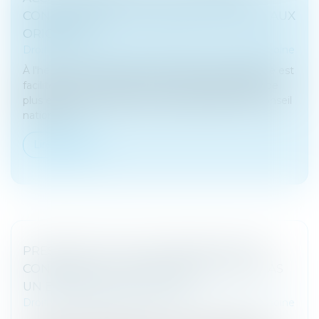
CONCILIER DROIT AU SECRET ET ACCÈS AUX
ORIGINES ?
Droit de la famille, des personnes et de leur patrimoine
À l'heure où la recherche des origines de naissance est
facilitée par les réseaux sociaux et par la pratique de
plus en plus répandue des tests génétiques, le Conseil
national d...
Lire la suite
PRESCRIPTION D’UNE CRÉANCE ENTRE
CONCUBINS : LE CONCUBINAGE N’EST PAS
UN EMPÊCHEMENT D’AGIR
Droit de la famille, des personnes et de leur patrimoine