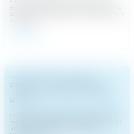
Selon l’article 2234 du Code civil, la prescription ne
court pas ou est suspendue contre celui qui se trouve
dans l’impossibilité d’agir par suite d’un empêchement
résultant de...
Lire la suite
DONATION-PARTAGE OU SIMPLE
DONATION ? LA COUR DE CASSATION
TRANCHE SUR L’EXIGENCE DE PARTAGE
EFFECTIF
Droit de la famille, des personnes et de leur patrimoine
La donation-partage, prévue à l’article 1075 du Code
civil, permet à un ascendant d’organiser de son vivant
la répartition de ses biens entre ses héritiers