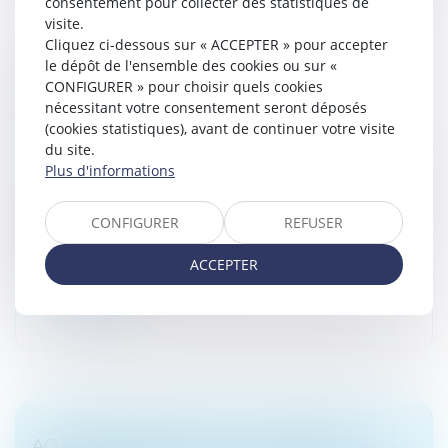
consentement pour collecter des statistiques de
visite.
Cliquez ci-dessous sur « ACCEPTER » pour accepter
LE PARENT AYANT ASSUMÉ SEUL LES
le dépôt de l'ensemble des cookies ou sur «
CONFIGURER » pour choisir quels cookies
CHARGES PEUT OBTENIR UNE
nécessitant votre consentement seront déposés
CONTRIBUTION RÉTROACTIVE SANS
(cookies statistiques), avant de continuer votre visite
DÉTAILLER CHAQUE DÉPENSE !
du site.
Droit de la famille, des personnes et de leur patrimoine
Plus d'informations
Une mère assigne un homme en établissement de
paternité à l’égard de ses deux enfants nés en 2014 et
CONFIGURER
REFUSER
2017. Le père reconnaît finalement les enfants en
2020. En 2021, la mère sai...
ACCEPTER
Lire la suite
ACCOUCHEMENT SOUS X : COMMENT