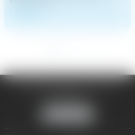
présomptifs. Elle sup...
Lire la suite
<<
<
1
2
3
4
>
>>
DOMINIQUE MALAGOU | AVOCAT
68, Boulevard Thiers
88200 REMIREMONT
Tél :
03 29 62 44 25
NOUS LOCALISER