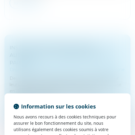
Lire la suite
INSTRUCTION EN FAMILLE SANS
AUTORISATION : CONDAMNATION DES
PARENTS
Droit de la famille, des personnes et de leur patrimoine
Deux parents pratiquent l’instruction en famille pour
leurs enfants. Le 10 mars 2023, ils reçoivent une mise
en demeure d’inscrire leurs enfants dans un
établissement scolaire....
Information sur les cookies
Lire la suite
Nous avons recours à des cookies techniques pour
assurer le bon fonctionnement du site, nous
utilisons également des cookies soumis à votre