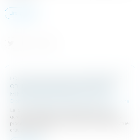
Lire la suite
LOI DU 13 JUILLET 2026 : UNE ASSISTANCE
OBLIGATOIRE PAR AVOCAT POUR LES
MINEURS EN ASSISTANCE ÉDUCATIVE
Droit de la famille, des personnes et de leur patrimoine
La loi n° 2026-630 du 13 juillet 2026 renforce les
garanties accordées aux mineurs dans le cadre des
procédures d'assistance éducative. Elle modifie l'actuel
article 375-1 du Co...