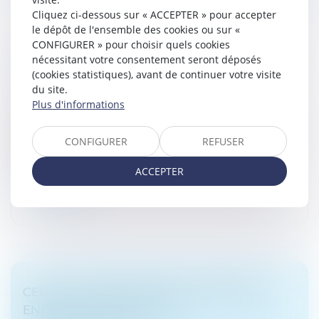
Cliquez ci-dessous sur « ACCEPTER » pour accepter
le dépôt de l'ensemble des cookies ou sur «
CONFIGURER » pour choisir quels cookies
CESSION D'ENTREPRISE : QUE FAIRE DE LA
nécessitant votre consentement seront déposés
TRÉSORERIE ?
(cookies statistiques), avant de continuer votre visite
du site.
Droit des sociétés
/
Transmission d’entreprise
Plus d'informations
La trésorerie de votre entreprise peut provenir de
différentes sources : bénéfices mis en réserve, besoin
CONFIGURER
REFUSER
en fonds de roulement négatif, comptes courants
d’associés,… Votre repr...
ACCEPTER
Lire la suite
CEDH : LA QUESTION DE LA GARDE DES
ENFANTS ISSUS D'UNIONS