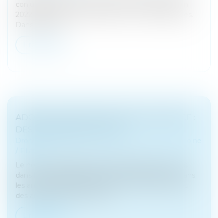
conjugales, l’amour n’est pas rose tous les jours. En
2022, près de 250 000 plaintes ont été enregistrées.
Dans 9 cas sur...
Lire la suite
ADOPTION INTERNATIONALE EN FRANCE :
DES PRATIQUES ILLICITES
Droit de la famille, des personnes et de leur patrimoine
/
Filiation
Le nombre d’adoptions internationales de mineurs
dans le monde est passé d’environ 2 500 par an dans
les années 1950 et 1960 à plus de 40 000 au milieu
des années 2000. Peu à pe...
Lire la suite