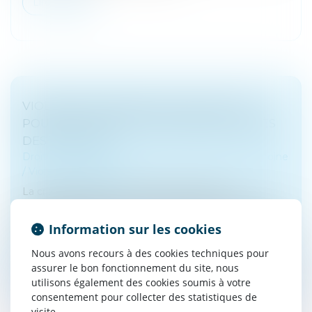
Lire la suite
VIOLENCES CONJUGALES : DES OUTILS
POUR VOUS AIDER À INTERVENIR AUPRÈS
DES VICTIMES
Droit de la famille, des personnes et de leur patrimoine
/
Violences familiales
La crise sanitaire a contribué à positionner le
pharmacien comme un acteur de la lutte contre les
violences conjugales. Pour l’aider à repérer et orienter
Information sur les cookies
les victimes, et si be...
Nous avons recours à des cookies techniques pour
Lire la suite
assurer le bon fonctionnement du site, nous
utilisons également des cookies soumis à votre
consentement pour collecter des statistiques de
visite.