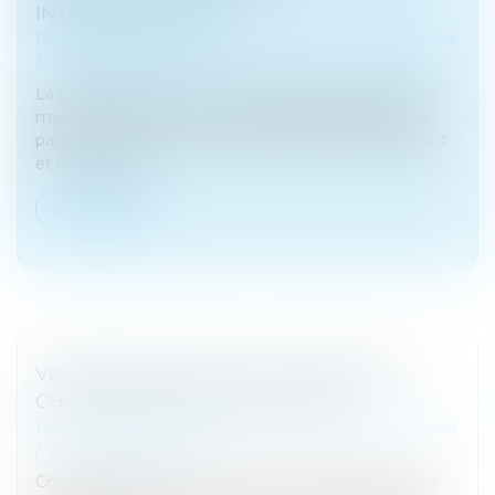
INTERNATIONALES
Droit de la famille, des personnes et de leur patrimoine
/
Divorce et séparation
La requérante est une ressortissante française qui se
maria en France avec un ressortissant japonais puis
partit vivre avec lui au Japon. Le couple eut un enfant
et la requérant...
Lire la suite
VIOLENCES CONJUGALES : DÉFINITION,
CHIFFRES, QUELLES SOLUTIONS ?
Droit de la famille, des personnes et de leur patrimoine
/
Violences familiales
Coups, insultes, viols… Pour les victimes de violences