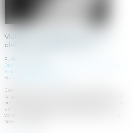
Violences conjugales : définition,
chiffres, quelles solutions ?
Publié le :
05/04/2024
Droit de la famille, des personnes et de leur patrimoine
/
Violences familiales
Source :
www.santemagazine.fr
Coups, insultes, viols… Pour les victimes de violences
conjugales, l’amour n’est pas rose tous les jours. En 2022,
près de 250 000 plaintes ont été enregistrées. Dans 9 cas
sur 10, les victimes sont des femmes. Que sont les
violences conjugales ? Comment en arrive-t-on là ? Que
faire ? Les réponses...