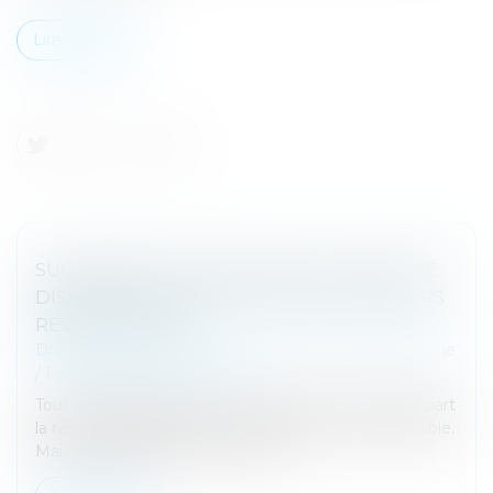
Lire la suite
SUCCESSION : QU’EST-CE QUE LA QUOTITÉ
DISPONIBLE, QUI ÉCHAPPE AUX HÉRITIERS
RÉSERVATAIRES ?
Droit de la famille, des personnes et de leur patrimoine
/
Patrimoine et succession
Tout héritage se divise en deux parties. Il y a d'une part
la réserve héréditaire et de l'autre la quotité disponible.
Mais de quoi parle-t-on au juste ?...