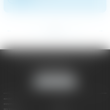
...
...
<<
<
31
32
33
34
35
36
37
>
>>
DOMINIQUE MALAGOU | AVOCAT
68, Boulevard Thiers
88200 REMIREMONT
Tél :
03 29 62 44 25
NOUS LOCALISER
ACCUEIL
PRÉSENTATION
EXPERTISES
ACTUS
RDV EN LIGNE
CONTACT