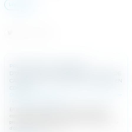
Lire la suite
PRESCRIPTION ET INDEMNITÉ
D’OCCUPATION : PRÉCISION DE LA COUR DE
CASSATION SUR LA PÉRIODE À PRENDRE EN
COMPTE
Droit de la famille, des personnes et de leur patrimoine
/
Patrimoine et succession
En matière de liquidation du régime matrimonial
consécutive à un divorce, le respect des règles
procédurales s’impose avec rigueur. Le juge est tenu
d’observer le principe du co...