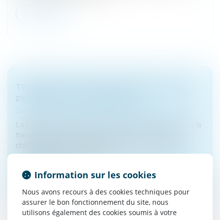
Lire la suite
TRANSMISSION D'ENTREPRISES : MISE EN
PERSPECTIVE PATRIMONIALE
Droit des sociétés
/
Transmission d’entreprise
La publication récente de deux documents relatifs à la
transmission d’entreprise nous donne l’occasion,
chiffres à l’appui, de nous pencher sur un marché
dynamique, porté notamm...
Information sur les cookies
Lire la suite
Nous avons recours à des cookies techniques pour
assurer le bon fonctionnement du site, nous
utilisons également des cookies soumis à votre