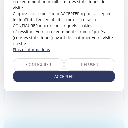
consentement pour collecter des statistiques de
visite.
Cliquez ci-dessous sur « ACCEPTER » pour accepter
PRESTATION COMPENSATOIRE : LA DATE
le dépôt de l'ensemble des cookies ou sur «
D’APPRÉCIATION DOIT CORRESPONDRE À
CONFIGURER » pour choisir quels cookies
LA DATE DE L’ARRÊT EN CAS D’APPEL SUR
nécessitant votre consentement seront déposés
(cookies statistiques), avant de continuer votre visite
LE DIVORCE
du site.
Droit de la famille, des personnes et de leur patrimoine
Plus d'informations
/
Divorce et séparation
Selon l'article 270 du Code civil, la prestation
CONFIGURER
REFUSER
compensatoire vise à compenser, autant qu’il est
possible, la disparité que la rupture du mariage crée
ACCEPTER
dans les conditions de vi...
Lire la suite