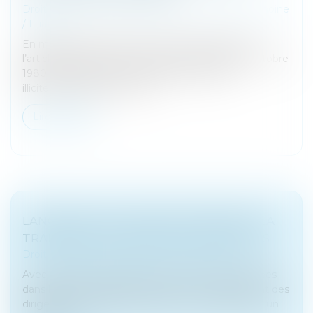
Droit de la famille, des personnes et de leur patrimoine
/
Filiation
En matière d’enlèvement international d’enfant,
l’article 13b de la Convention de La Haye du 25 octobre
1980 impose le retour immédiat de l’enfant
illicitement déplacé, sauf si...
Lire la suite
LANCEMENT D'UNE MISSION DÉDIÉE À LA
TRANSMISSION-REPRISE D'ENTREPRISES
Droit des sociétés
/
Transmission d’entreprise
Avec 500 000 entreprises qui devraient être cédées
dans les dix prochaines années et un vieillissement des
dirigeants d’entreprise, la France est confrontée à un