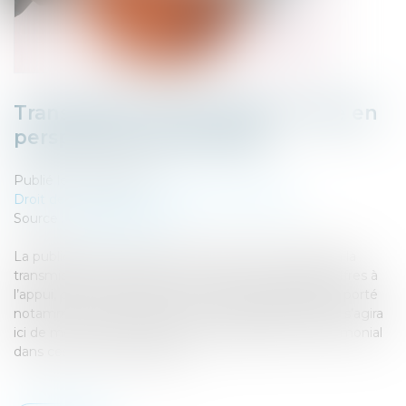
Transmission d'entreprises : mise en
perspective patrimoniale
Publié le :
28/07/2025
Droit des sociétés
/
Transmission d’entreprise
Source :
www.aurep.com
La publication récente de deux documents relatifs à la
transmission d’entreprise nous donne l’occasion, chiffres à
l’appui, de nous pencher sur un marché dynamique, porté
notamment par une pyramide des âges favorable. Il s’agira
ici de montrer l’intérêt d’un accompagnement patrimonial
dans ces moments décisifs...