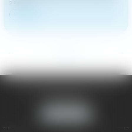
triple enjeu :...
Lire la suite
...
...
<<
<
5
6
7
8
9
10
11
>
>>
DOMINIQUE MALAGOU | AVOCAT
68, Boulevard Thiers
88200 REMIREMONT
Tél :
03 29 62 44 25
NOUS LOCALISER