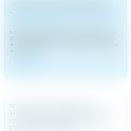
PAS DE DONATION-PARTAGE SANS LOTS
DISTINCTS POUR CHAQUE DONATAIRE
Droit de la famille, des personnes et de leur patrimoine
/
Patrimoine et succession
Aux termes de l’ancien article 1075 du Code civil, une
donation-partage suppose une répartition matérielle
des biens effectuée par un ascendant au profit de ses
héritiers présom...
Lire la suite
RETOUR D’UN ENFANT DÉPLACÉ
ILLICITEMENT : LA STABILITÉ AFFECTIVE ET
SCOLAIRE NE CARACTÉRISE PAS UNE
SITUATION INTOLÉRABLE