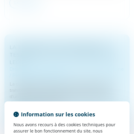
Lire la suite
LA TRAHISON DE CAÏN, RÉVÉLÉE PAR
TESTAMENT, LUI VAUT LA PERTE DE SON
LEGS
Droit de la famille, des personnes et de leur patrimoine
/
Patrimoine et succession
La consignation, dans un ultime testament, de la
trahison de son frère justifie la révocation expresse
d’un précédent testament établi en faveur de ce
dernier et vaut révocation...
Information sur les cookies
Lire la suite
Nous avons recours à des cookies techniques pour
assurer le bon fonctionnement du site, nous