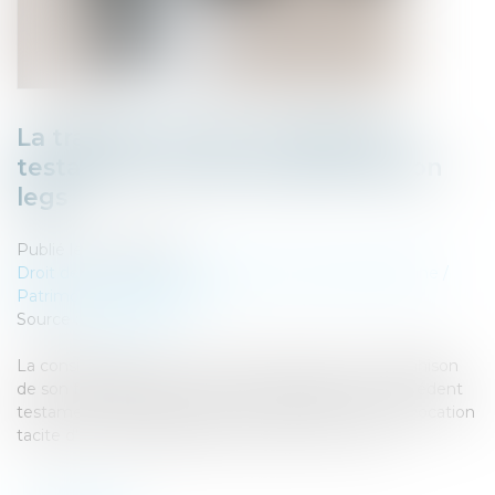
La trahison de Caïn, révélée par
testament, lui vaut la perte de son
legs
Publié le :
13/07/2023
Droit de la famille, des personnes et de leur patrimoine
/
Patrimoine et succession
Source :
www.efl.fr
La consignation, dans un ultime testament, de la trahison
de son frère justifie la révocation expresse d’un précédent
testament établi en faveur de ce dernier et vaut révocation
tacite d’un autre également au profit de ce frère...