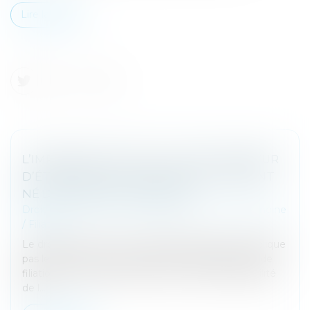
Lire la suite
L’IMPOSSIBILITÉ POUR LE TIERS DONNEUR
D’ÉTABLIR UNE FILIATION AVEC L’ENFANT
NÉ DU DON EST CONFORME
Droit de la famille, des personnes et de leur patrimoine
/
Filiation
Le droit de mener une vie familiale normale n’implique
pas le droit, pour le tiers donneur, d’établir un lien de
filiation avec l’enfant issu du don ; aussi l’impossibilité
de l...