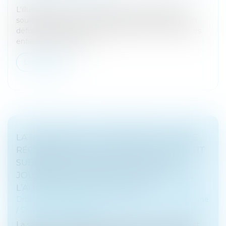
L’illustration par un exemple de la problématique
soulevée semble ici nécessaire. Prenons le cas d’un
défunt qui laisse pour lui succéder son épouse et ses
enfants. Par testamen...
Lire la suite
LA DÉCISION QUI SE PRONONCE SUR UNE
RÉCOMPENSE CALCULÉE SELON LE PROFIT
SUBSISTANT SANS FIXER LA DATE DE
JOUISSANCE DIVISE EST DÉPOURVUE DE
L’AUTORITÉ DE CHOSE JUGÉE
Droit de la famille, des personnes et de leur patrimoine
/
Divorce et séparation
La situation est classique : le divorce d’un couple est