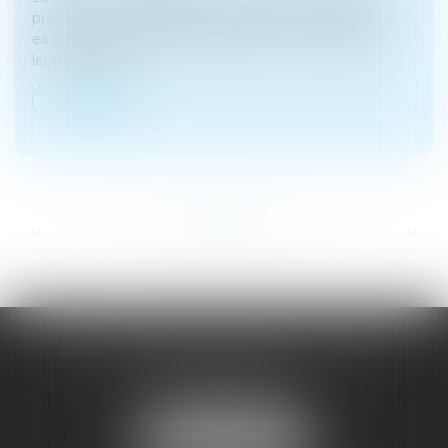
prononcé, mais des difficultés surviennent entre les
ex-époux concernant la liquidation et le partage de
leurs intérêts p...
Lire la suite
...
...
<<
<
45
46
47
48
49
50
51
>
>>
DOMINIQUE MALAGOU | AVOCAT
68, Boulevard Thiers
88200 REMIREMONT
Tél :
03 29 62 44 25
NOUS LOCALISER