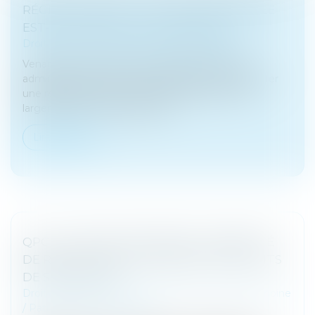
RÉGIME DUTREIL : LA LOCATION ÉQUIPÉE
EST-ELLE UNE ACTIVITÉ ÉLIGIBLE ?
Droit des sociétés
/
Transmission d’entreprise
Venant une nouvelle fois contredire la position
administrative, la Cour de cassation semble apporter
une réponse positive à cette question et ouvrir
largement le champ d'applica...
Lire la suite
QPC : LÉGATAIRE UNIVERSEL, INDEMNITÉ
DE RÉDUCTION ET PAIEMENT DES DROITS
DE SUCCESSION
Droit de la famille, des personnes et de leur patrimoine
/
Patrimoine et succession