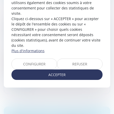
utilisons également des cookies soumis à votre
consentement pour collecter des statistiques de
visite.
Cliquez ci-dessous sur « ACCEPTER » pour accepter
NON-PRÉSENTATION D’ENFANT :
le dépôt de l'ensemble des cookies ou sur «
PRÉCISION SUR LE LIEU DE COMMISSION DE
CONFIGURER » pour choisir quels cookies
L’INFRACTION
nécessitant votre consentement seront déposés
(cookies statistiques), avant de continuer votre visite
Droit de la famille, des personnes et de leur patrimoine
du site.
/
Divorce et séparation
Plus d'informations
La non-présentation d’enfant, aussi appelée :
enlèvement parental, constitue un délit pénal, par
lequel un parent refuse de restituer l’enfant au parent
CONFIGURER
REFUSER
qui en a la garde habitu...
ACCEPTER
Lire la suite