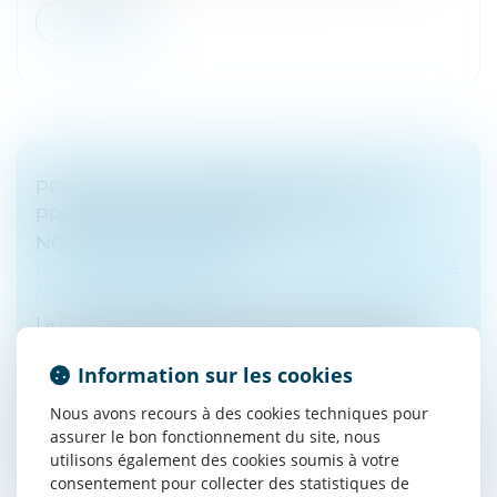
Lire la suite
PRESTATION COMPENSATOIRE : FAUT-IL
PRENDRE EN CONSIDÉRATION LES
NOUVEAUX ENFANTS ?
Droit de la famille, des personnes et de leur patrimoine
/
Divorce et séparation
La Cour de cassation rappelle que, concernant la
fixation de la prestation compensatoire destinée à
réparer un écart de vie important causé du fait du
Information sur les cookies
futur divorce, celle-ci es...
Nous avons recours à des cookies techniques pour
assurer le bon fonctionnement du site, nous
Lire la suite
utilisons également des cookies soumis à votre
consentement pour collecter des statistiques de