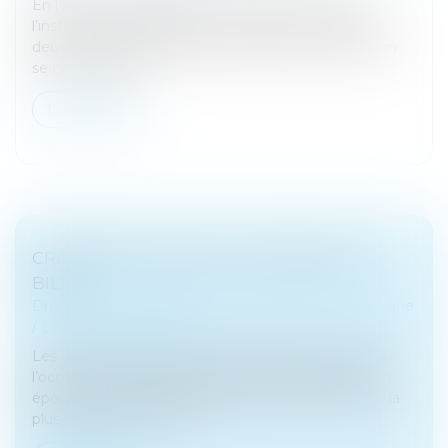
En l’absence d’indivision successorale, du fait de
l’institution d’un légataire universel en présence de
deux héritiers réservataires, l’indemnité de réduction
se calcule d'aprè...
Lire la suite
CRÉANCES ENTRE ÉPOUX SÉPARÉS DE
BIENS
Droit de la famille, des personnes et de leur patrimoine
/
Divorce et séparation
Les créances entre époux séparés de biens, nées à
l’occasion du financement d’un bien personnel d’un
époux au moyen des deniers de l’autre, s’élèvent à la
plus forte somme entre...