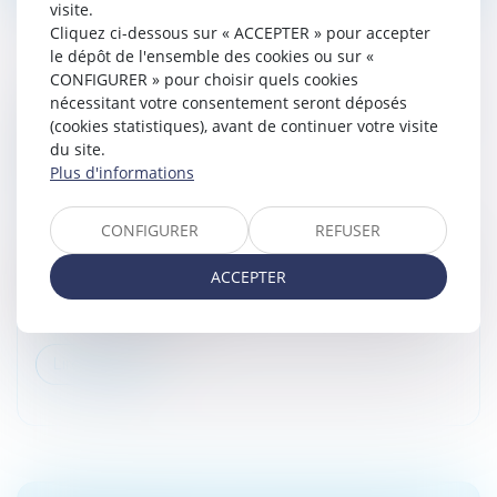
visite.
Cliquez ci-dessous sur « ACCEPTER » pour accepter
le dépôt de l'ensemble des cookies ou sur «
CONFIGURER » pour choisir quels cookies
nécessitant votre consentement seront déposés
TRANSMISSION D’ENTREPRISE : QUAND LE
(cookies statistiques), avant de continuer votre visite
PRATICIEN DOIT-IL PRENDRE DES
du site.
DISTANCES AVEC LES DOCUMENTS
Plus d'informations
COMPTABLES ?
Droit des sociétés
/
Transmission d’entreprise
CONFIGURER
REFUSER
Même si cette démarche ne lui est pas familière dans
ce contexte, le praticien doit savoir prendre des
ACCEPTER
distances avec les documents et notions comptables
lorsqu’il intervient da...
Lire la suite