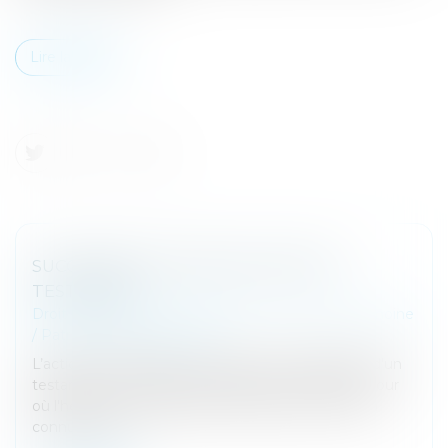
Lire la suite
SUCCESSION ET ANNULATION D’UN
TESTAMENT
Droit de la famille, des personnes et de leur patrimoine
/
Patrimoine et succession
L’action en restitution consécutive à l'annulation d'un
testament se prescrit par cinq ans à compter du jour
où l'héritier ou le légataire rétabli dans ses droits a
connu ou aur...