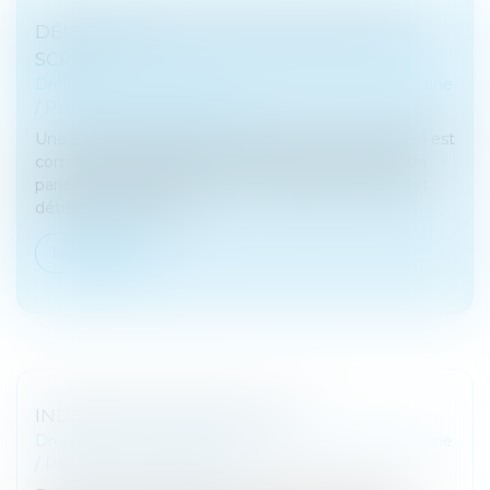
DÉMEMBREMENT VIAGER DE PARTS DE
SCPI
Droit de la famille, des personnes et de leur patrimoine
/
Patrimoine et succession
Une SCPI (Société Civile de Placement Immobilier) est
composée majoritairement d’actifs immobiliers. On
parle aussi de pierre papier. Le détenteur d’une part
détient une part co...
Lire la suite
INDEMNITÉ DE RÉDUCTION
Droit de la famille, des personnes et de leur patrimoine
/
Patrimoine et succession