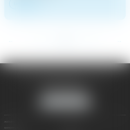
Lire la suite
...
...
<<
<
62
63
64
65
66
67
68
>
>>
DOMINIQUE MALAGOU | AVOCAT
68, Boulevard Thiers
88200 REMIREMONT
Tél :
03 29 62 44 25
NOUS LOCALISER
ACCUEIL
PRÉSENTATION
EXPERTISES
ACTUS