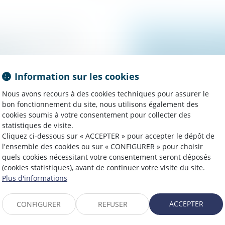
 MUTUEL D’UNE
PRÉJUDICE ÉCON
CITE
DE DÉCÈS D’UN P
 patrimoine
/
DE LA SÉPARATI
Information sur les cookies
Droit de la famille, 
Nous avons recours à des cookies techniques pour assurer le
s avoir recherché,
La Cour de cassation a
bon fonctionnement du site, nous utilisons également des
e l'acte révocatoire
préjudice économiqu
cookies soumis à votre consentement pour collecter des
 des...
ses parents doit être 
statistiques de visite.
Cliquez ci-dessous sur « ACCEPTER » pour accepter le dépôt de
Lire la suite
l'ensemble des cookies ou sur « CONFIGURER » pour choisir
quels cookies nécessitant votre consentement seront déposés
(cookies statistiques), avant de continuer votre visite du site.
Plus d'informations
ACCEPTER
CONFIGURER
REFUSER
LATION POSSIBLE
DEPUIS LE 1ER J