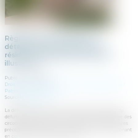
Règlement Successions et
détermination de la dernière
résidence habituelle du défunt :
illustration
Publié le :
14/09/2023
Droit de la famille, des personnes et de leur patrimoine
/
Patrimoine et succession
Source :
www.efl.fr
La détermination de la dernière résidence habituelle du
défunt exige de procéder à une évaluation d'ensemble des
circonstances de la vie de ce dernier au cours des années
précédant son décès et au moment de son décès, prenant
en compte tous les éléments de fait …