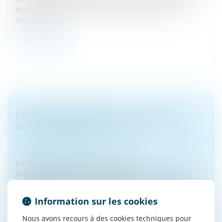
libéralité originale qu’est la donation avec réserve
d’usufruit sur...
Lire la suite
PENSION ALIMENTAIRE : UNE GESTION
AUTOMATISÉE POUR TOUS
Droit de la famille, des personnes et de leur patrimoine
/
Divorce et séparation
La séparation est le premier facteur
d’appauvrissement en France. Pour lutter contre la
précarité financière des familles monoparentales, l’État
réforme depuis 2020 la gestion d...
Information sur les cookies
Lire la suite
Nous avons recours à des cookies techniques pour