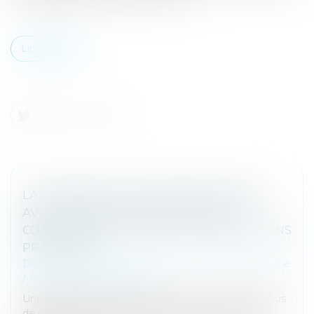
Lire la suite
LA DONATION D’UNE SOMME D’ARGENT
AVEC RÉSERVE DE QUASI-USUFRUIT :
CONDITIONS DE VALIDITÉ ET PRÉCAUTIONS
PRATIQUES
Droit de la famille, des personnes et de leur patrimoine
/
Patrimoine et succession
Une affaire récente portée devant le Comité de l’abus
de droit fiscal (CADF) est l’occasion de revenir sur la