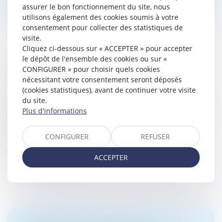
assurer le bon fonctionnement du site, nous
utilisons également des cookies soumis à votre
consentement pour collecter des statistiques de
visite.
Cliquez ci-dessous sur « ACCEPTER » pour accepter
le dépôt de l'ensemble des cookies ou sur «
MOIS DE LA TRANSMISSION REPRISE
CONFIGURER » pour choisir quels cookies
D'ENTREPRISE 2023
nécessitant votre consentement seront déposés
(cookies statistiques), avant de continuer votre visite
Droit des sociétés
/
Transmission d’entreprise
du site.
Durant tout ce mois de novembre 2023, la Région et
Plus d'informations
ses partenaires proposent des rencontres,
conférences, rendez-vous d’affaire à destination des
chefs d’entreprises ou de futur...
CONFIGURER
REFUSER
Lire la suite
ACCEPTER