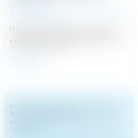
ILLUSTRATION
Droit de la famille, des personnes et de leur patrimoine
/
Patrimoine et succession
La détermination de la dernière résidence habituelle
du défunt exige de procéder à une évaluation
d'ensemble des circonstances de la vie de ce dernier
au cours des années précéd...
Lire la suite
MARIAGE DE PERSONNES DE MÊME SEXE :
OBLIGATION POSITIVE DE
RECONNAISSANCE ET DE PROTECTION
JURIDIQUES
Droit de la famille, des personnes et de leur patrimoine