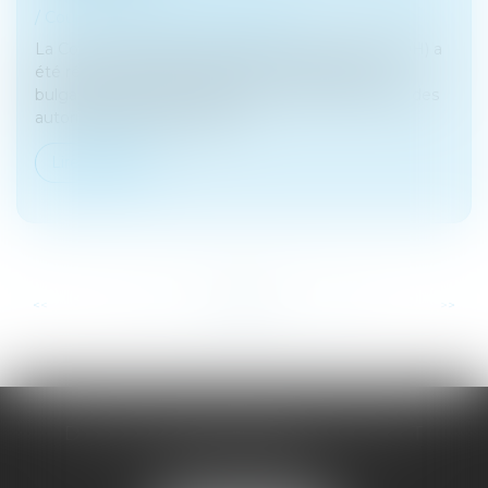
/
Couples et régime matrimoniaux
La Cour européenne des droits de l’homme (CEDH) a
été récemment saisie par deux ressortissantes
bulgares, mariées au Royaume-Uni, face au refus des
autorités bulgares de faire f...
Lire la suite
...
...
<<
<
41
42
43
44
45
46
47
>
>>
DOMINIQUE MALAGOU | AVOCAT
68, Boulevard Thiers
88200 REMIREMONT