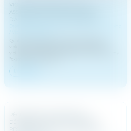
VIOLENCES CONJUGALES : DES
ASSOCIATIONS TIRENT LA SONNETTE
D'ALARME SUR LES FINANCEMENTS
Droit de la famille, des personnes et de leur patrimoine
/
Violences familiales
Quatre ans après le lancement du Grenelle des
violences conjugales, des associations d'aide aux
victimes tirent la sonnette d'alarme sur leurs finances
"exsangues" en raison de...
Lire la suite
RÈGLEMENT SUCCESSIONS ET
DÉTERMINATION DE LA DERNIÈRE
RÉSIDENCE HABITUELLE DU DÉFUNT :