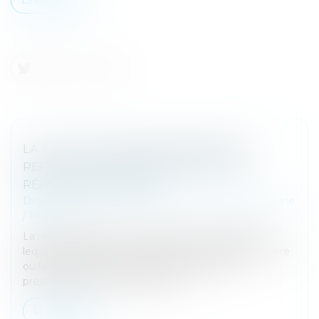
LA FILIATION PAR RECONNAISSANCE
REPOSE SUR UNE PRÉSOMPTION DE
RÉALITÉ BIOLOGIQUE
Droit de la famille, des personnes et de leur patrimoine
/
Filiation
La reconnaissance est l’acte libre et volontaire par
lequel un homme ou une femme déclare être le père
ou la mère d’un enfant ; elle repose sur une
présomption de conformité de...
Lire la suite