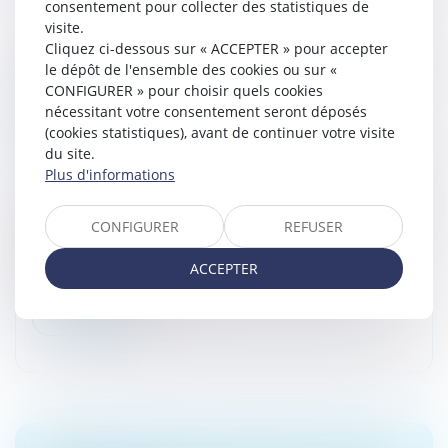
consentement pour collecter des statistiques de
visite.
Cliquez ci-dessous sur « ACCEPTER » pour accepter
APPEL CONTRE LE JUGEMENT DE DIVORCE
le dépôt de l'ensemble des cookies ou sur «
LIMITÉ À LA DEMANDE DE PRESTATION
CONFIGURER » pour choisir quels cookies
nécessitant votre consentement seront déposés
COMPENSATOIRE ET INDIVISIBILITÉ DE
(cookies statistiques), avant de continuer votre visite
L’ACTION
du site.
Droit de la famille, des personnes et de leur patrimoine
Plus d'informations
/
Divorce et séparation
À la suite du prononcé du divorce, l’ex-femme avait fait
CONFIGURER
REFUSER
appel de la solution, mais avait limité l’appel aux
conséquences du divorce, alors formé pour une
ACCEPTER
demande de prestation...
Lire la suite