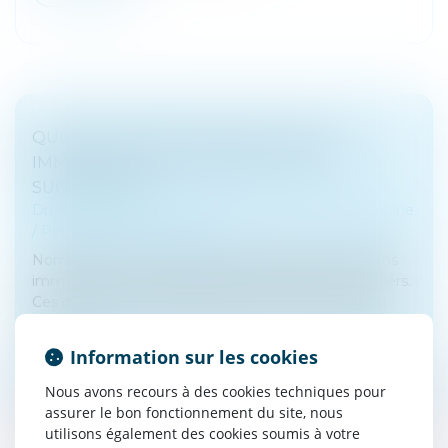
QUEL EST L’IMPÔT SUR PLUS-VALUE
IMMOBILIÈRE D’UN BIEN REÇU PAR
SUCCESSION ?
Droit de la famille, des personnes et de leur patrimoine
/
Patrimoine et succession
Nombreux sont les Français qui possèdent des biens
immobiliers qui pourront être transmis à leurs héritiers.
Ces derniers ont alors plusieurs choix qui s’offrent à
eux...
Information sur les cookies
Lire la suite
Nous avons recours à des cookies techniques pour
assurer le bon fonctionnement du site, nous
utilisons également des cookies soumis à votre