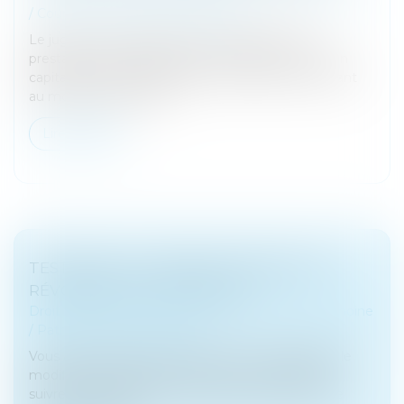
/
Couples et régime matrimoniaux
Le juge ne peut pas autoriser le débiteur de la
prestation compensatoire à s’en acquitter « soit en
capital, soit en moins-prenant sur la part lui revenant
au moment de la liqui...
Lire la suite
TESTAMENT : COMMENT MODIFIER OU
RÉVOQUER UN TESTAMENT ?
Droit de la famille, des personnes et de leur patrimoine
/
Patrimoine et succession
Vous avez établi un testament et vous souhaitez le
modifier ou le révoquer ? Découvrez les étapes à
suivre pour adapter vos dernières volontés à votre