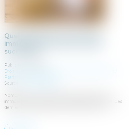
Quel est l’impôt sur plus-value
immobilière d’un bien reçu par
succession ?
Publié le :
31/05/2023
Droit de la famille, des personnes et de leur patrimoine
/
Patrimoine et succession
Source :
l-echo-des-seniors.fr
Nombreux sont les Français qui possèdent des biens
immobiliers qui pourront être transmis à leurs héritiers. Ces
derniers ont alors plusieurs choix qui s’offrent à eux...
Lire la suite