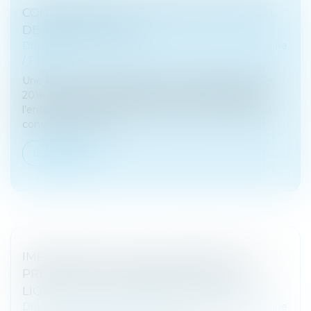
CONSENTEMENT À L’ADOPTION ET DÉLAI
DE RÉTRACTATION
Droit de la famille, des personnes et de leur patrimoine
/
Filiation
Une femme donne naissance à un enfant en janvier
2016. Son épouse sollicite une adoption plénière de
l’enfant en avril 2016, à laquelle la mère biologique a
consenti en février...
Lire la suite
IMPOSSIBLE DE LIER LE PAIEMENT DE LA
PRESTATION COMPENSATOIRE À LA
LIQUIDATION DU RÉGIME MATRIMONIAL
Droit de la famille, des personnes et de leur patrimoine