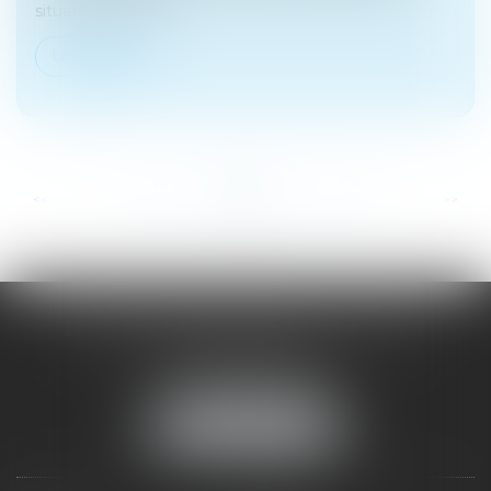
situation actuelle...
Lire la suite
...
...
<<
<
47
48
49
50
51
52
53
>
>>
DOMINIQUE MALAGOU | AVOCAT
68, Boulevard Thiers
88200 REMIREMONT
Tél :
03 29 62 44 25
NOUS LOCALISER