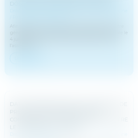
DONATIONS INTERGÉNÉRATIONNELLES
Droit de la famille, des personnes et de leur patrimoine
/
Patrimoine et succession
Afin de préserver la transmission du patrimoine entre
générations, le texte déposé à l’Assemblée nationale le
4 juillet 2023 propose, en premier lieu, de sortir de
l’assiette de...
Lire la suite
DATE D’APPRÉCIATION DE LA DEMANDE DE
PRESTATION COMPENSATOIRE ET
CONSÉQUENCE DE L’APPEL FORMÉ CONTRE
LE JUGEMENT DE DIVORCE
Droit de la famille, des personnes et de leur patrimoine