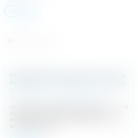
Lire la suite
ENTREPRISE INDIVIDUELLE, EXPLOITATION
PERSONNELLE ET EXONÉRATION « DUTREIL
»
Droit des sociétés
/
Transmission d’entreprise
Un arrêt de la cour de cassation en date du 21 juin 2023
concernant la transmission d’une entreprise
individuelle de location en meublé précise utilement
les conditions requises...