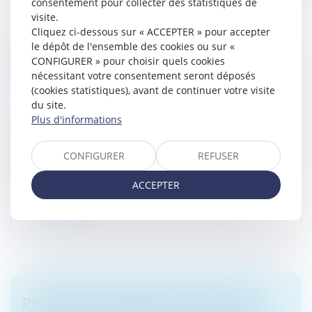
consentement pour collecter des statistiques de
visite.
Cliquez ci-dessous sur « ACCEPTER » pour accepter
VIOLENCES CONJUGALES : QUELLES
le dépôt de l'ensemble des cookies ou sur «
PROTECTION ET PRISE EN CHARGE POUR
CONFIGURER » pour choisir quels cookies
LES VICTIMES ?
nécessitant votre consentement seront déposés
(cookies statistiques), avant de continuer votre visite
Droit de la famille, des personnes et de leur patrimoine
du site.
/
Violences familiales
Plus d'informations
145 : c’est le nombre d’homicides conjugaux recensés
en 2021. 122 de ces victimes étaient des femmes (84
CONFIGURER
REFUSER
%). Au total, en 2021, 208 000 personnes ont été
enregistrées comme vict...
ACCEPTER
Lire la suite
PROPOSITION VISANT À FACILITER LES