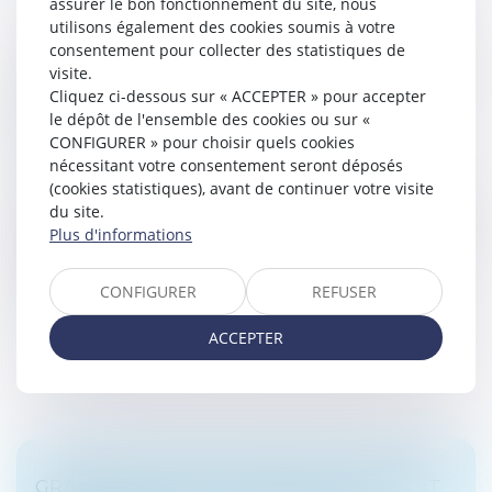
assurer le bon fonctionnement du site, nous
utilisons également des cookies soumis à votre
consentement pour collecter des statistiques de
PACTE DUTREIL ET ENGAGEMENT RÉPUTÉ
visite.
Cliquez ci-dessous sur « ACCEPTER » pour accepter
ACQUIS, QUID DE LA DIRECTION DE LA
le dépôt de l'ensemble des cookies ou sur «
SOCIÉTÉ À COMPTER DE LA
CONFIGURER » pour choisir quels cookies
TRANSMISSION ?
nécessitant votre consentement seront déposés
Droit des sociétés
/
Transmission d’entreprise
(cookies statistiques), avant de continuer votre visite
On sait que le pacte Dutreil suppose la conclusion d’un
du site.
engament collectif de conservation des titres objet de
Plus d'informations
la transmission pour une durée minimale de deux ans
entre le donat...
CONFIGURER
REFUSER
Lire la suite
ACCEPTER
GRATIFICATION DU CONJOINT SURVIVANT