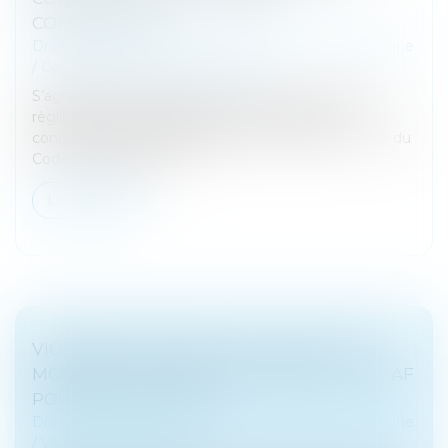
COMMUNAUTÉ
Droit de la famille, des personnes et de leur patrimoine
/
Couples et régime matrimoniaux
S’agissant de la dissolution de la communauté, des
règles spécifiques s’appliquent, notamment
concernant l’attitude d’un époux. Ainsi, l’article 1477 du
Code civil dispose, en s...
Lire la suite
VIOLENCES CONJUGALES : QUEL EST LE
MONTANT DE L’AIDE D’URGENCE DE LA CAF
POUR LES VICTIMES ?
Droit de la famille, des personnes et de leur patrimoine
/
Violences familiales