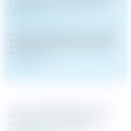
ET MODALITÉS D’IMPUTATION DES
LIBÉRALITÉS
Droit de la famille, des personnes et de leur patrimoine
/
Patrimoine et succession
La protection du conjoint survivant est souvent l’une
des préoccupations principales pour toute personne
anticipant cette succession. Cette protection peut
être assurée par diff...
Lire la suite
L’ACQUISITION PAR UN ÉPOUX DE PARTS
SOCIALES POSTÉRIEUREMENT À LA
DISSOLUTION DE LA COMMUNAUTÉ NE
CONSTITUE PAS UN RECEL DE