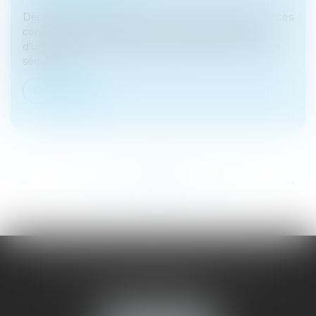
Depuis le 1er décembre 2023, les victimes de violences
conjugales peuvent recevoir une aide financière
d’urgence pour quitter leur domicile et se mettre en
sécurité...
Lire la suite
...
...
<<
<
34
35
36
37
38
39
40
>
>>
DOMINIQUE MALAGOU | AVOCAT
68, Boulevard Thiers
88200 REMIREMONT
Tél :
03 29 62 44 25