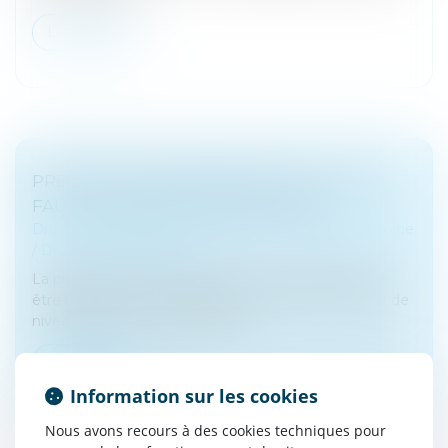
Lire la suite
PRESTATION COMPENSATOIRE : CE QU'IL
FAUT SAVOIR EN CAS DE DIVORCE
Droit de la famille, des personnes et de leur patrimoine
/
Divorce et séparation
La prestation compensatoire est une aide qui peut
être accordée à l'un des époux qui subit une baisse de
niveau de vie en cas de divorce...
Lire la suite
Information sur les cookies
Nous avons recours à des cookies techniques pour