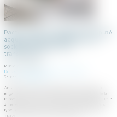
Pacte Dutreil et engagement réputé
acquis, quid de la direction de la
société à compter de la
transmission ?
Publié le :
05/02/2024
Droit des sociétés
/
Transmission d’entreprise
Source :
www.aurep.com
On sait que le pacte Dutreil suppose la conclusion d’un
engament collectif de conservation des titres objet de la
transmission pour une durée minimale de deux ans entre le
donateur ou de cujus et ses associés. On distingue trois
types d’engagement selon qu’il soit réputé acquis, post-
mortem ou écrit au jour de la transmission...