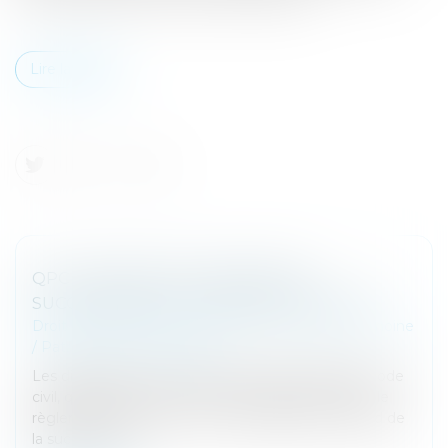
Lire la suite
QPC : PARTAGE DE L'INDIVISION
SUCCESSORALE ET PRINCIPE D'ÉGALITÉ
Droit de la famille, des personnes et de leur patrimoine
/
Patrimoine et succession
Les dispositions des articles 1476, 864 et 865 du Code
civil, qui prévoient un mécanisme particulier pour le
règlement de la dette d’un copartageant à l’égard de
la succession s...