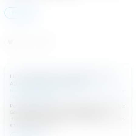
Lire la suite
LUTTER CONTRE LES VIOLENCES FAITES
AUX FEMMES EN OUTRE-MER
Droit de la famille, des personnes et de leur patrimoine
/
Violences familiales
Par un décret paru au Journal officiel du 16 juin 2023, le
Gouvernement a institué un coordonnateur
interministériel contre les violences faites aux femmes
en Outre-mer, placé a...