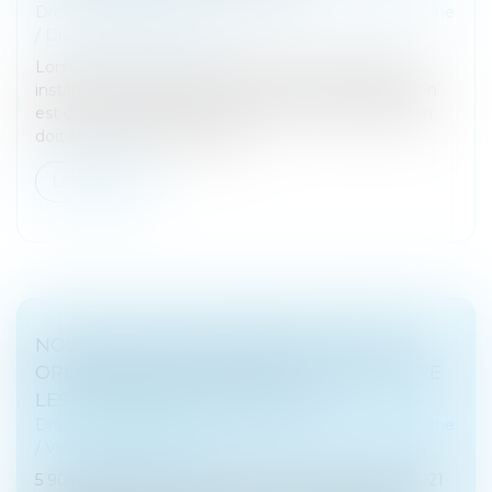
Droit de la famille, des personnes et de leur patrimoine
/
Divorce et séparation
Lorsqu’un enfant est auditionné à l’occasion d’une
instance qui le concerne, le compte rendu d‘audition
est communiqué aux parties. Cette communication
doit être mentionnée dans...
Lire la suite
NOUVEAU BILAN MINISTÉRIEL SUR LES
ORDONNANCES DE PROTECTION CONTRE
LES VIOLENCES CONJUGALES
Droit de la famille, des personnes et de leur patrimoine
/
Violences familiales
5 901 demandes d’ordonnance de protection en 2021