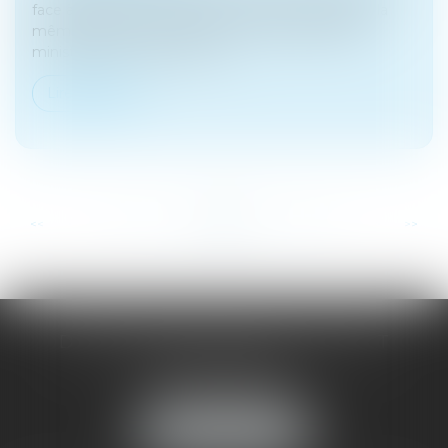
face à 208 000 victimes de violences conjugales la
même année. Ces chiffres, communiqués par le
ministère de la justice à la su...
Lire la suite
...
...
<<
<
43
44
45
46
47
48
49
>
>>
DOMINIQUE MALAGOU | AVOCAT
68, Boulevard Thiers
88200 REMIREMONT
Tél :
03 29 62 44 25
NOUS LOCALISER