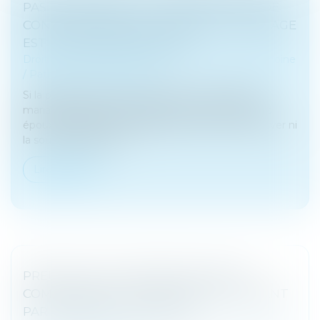
PAS DE CRÉANCE SI LA PRÉSOMPTION DE
CONTRIBUTION AUX CHARGES DU MARIAGE
EST JUGÉE IRRÉFRAGABLE
Droit de la famille, des personnes et de leur patrimoine
/
Patrimoine et succession
Si la présomption de contribution aux charges du
mariage à proportion des facultés respectives des
époux est jugée irréfragable, l’époux ne peut prouver ni
la sous-contribution...
Lire la suite
PREUVE DE LA COMMUNICATION DU
COMPTE RENDU D’AUDITION DE L’ENFANT
PAR L’ARRÊT OU LES PIÈCES