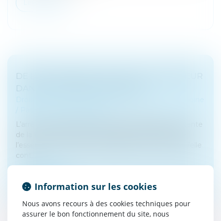
Lire la suite
DE L’IMPORTANCE DU RÔLE DU DONATEUR
DANS LA DONATION-PARTAGE
Droit de la famille, des personnes et de leur patrimoine
/
Patrimoine et succession
L’arrêt du 12 juillet 2023 fait figure d’illustration récente
de la volonté de la Cour de cassation de réaffirmer
l’essence de la donation-partage, à savoir le fait qu’elle
cont...
Lire la suite
Information sur les cookies
Nous avons recours à des cookies techniques pour
assurer le bon fonctionnement du site, nous