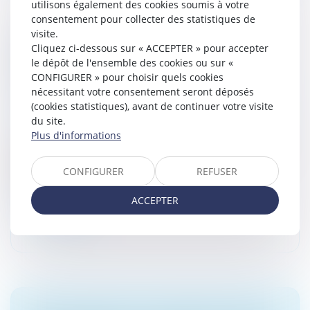
utilisons également des cookies soumis à votre
consentement pour collecter des statistiques de
visite.
ADOPTION PLÉNIÈRE DE L’ENFANT DU
Cliquez ci-dessous sur « ACCEPTER » pour accepter
CONJOINT ET SÉPARATION DU COUPLE :
le dépôt de l'ensemble des cookies ou sur «
STRICT RESPECT DES CONDITIONS DE LA
CONFIGURER » pour choisir quels cookies
LOI
nécessitant votre consentement seront déposés
(cookies statistiques), avant de continuer votre visite
Droit de la famille, des personnes et de leur patrimoine
du site.
/
Filiation
Plus d'informations
Deux femmes s’étaient mariées en juin 2017, et l’une
d’elles avait donné naissance à un enfant en 2018, la
seconde ayant sollicité en 2021 le prononcé de
CONFIGURER
REFUSER
l'adoption plénière de...
ACCEPTER
Lire la suite