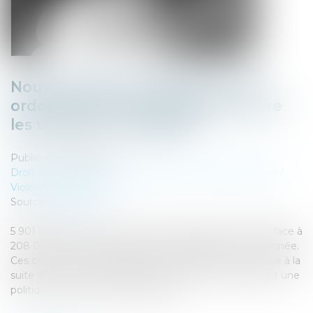
Nouveau bilan ministériel sur les
ordonnances de protection contre
les violences conjugales
Publié le :
28/07/2023
Droit de la famille, des personnes et de leur patrimoine
/
Violences familiales
Source :
www.efl.fr
5 901 demandes d’ordonnance de protection en 2021 face à
208 000 victimes de violences conjugales la même année.
Ces chiffres, communiqués par le ministère de la justice à la
suite d’une enquête réalisée par ses services, dévoilent une
politique de la protection à parfaire...