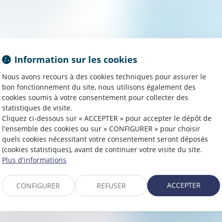
 VALIDITÉ ET
POUR TOUS
Droit de la famille, 
et séparation
 patrimoine
/
La séparation est le
Information sur les cookies
France. Pour lutter c
de l’abus de droit
Nous avons recours à des cookies techniques pour assurer le
monoparentales, l’Éta
ibéralité originale
bon fonctionnement du site, nous utilisons également des
...
cookies soumis à votre consentement pour collecter des
statistiques de visite.
Lire la suite
Cliquez ci-dessous sur « ACCEPTER » pour accepter le dépôt de
l'ensemble des cookies ou sur « CONFIGURER » pour choisir
quels cookies nécessitant votre consentement seront déposés
(cookies statistiques), avant de continuer votre visite du site.
Plus d'informations
ACCEPTER
CONFIGURER
REFUSER
D'ENTREPRISE
VIOLENCES CONJU
LA SONNETTE D'
Droit de la famille, 