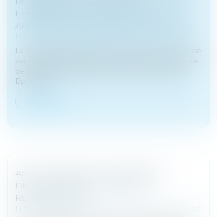
REPRENNENT LA DIRECTION DE
L'ENTREPRISE ET PRÉSERVENT L'EMPLOI
APRÈS UNE PROCÉDURE DE SAUVEGARDE
Droit des sociétés
/
Transmission d’entreprise
La société TENNISPRO, est fière d'annoncer sa reprise
par son équipe de management après une procédure
de sauvegarde réussie, avec le soutien financier de
Bpifrance...
Lire la suite
ART ET HÉRITAGE : LES ŒUVRES DU
DÉFUNT PEUVENT-ELLES ÊTRE
REVENDIQUÉES ?
Droit de la famille, des personnes et de leur patrimoine