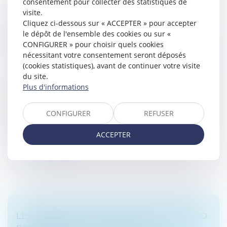
consentement pour collecter des statistiques de
visite.
Cliquez ci-dessous sur « ACCEPTER » pour accepter
RÉCOMPENSE DUE À LA COMMUNAUTÉ :
le dépôt de l'ensemble des cookies ou sur «
POINT DE DÉPART DES INTÉRÊTS EN CAS
CONFIGURER » pour choisir quels cookies
D’ALIÉNATION D’UN BIEN PROPRE
nécessitant votre consentement seront déposés
Droit de la famille, des personnes et de leur patrimoine
(cookies statistiques), avant de continuer votre visite
/
Divorce et séparation
du site.
Plus d'informations
En matière de régime de communauté, lorsque la
communauté a contribué au remboursement d’un
crédit ayant financé un bien propre, une récompense
CONFIGURER
REFUSER
est due. Si ce bien a été aliéné...
ACCEPTER
Lire la suite
LES MANAGERS DE LA SOCIÉTÉ TENNISPRO