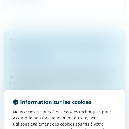
BIEN ANTICIPER SA TRANSMISSION, UN
ENJEU MAJEUR POUR LES ENTREPRISES
FRANCILIENNES
Droit des sociétés
/
Transmission d’entreprise
A l'occasion des 100 ans du réseau CMA, la Chambre
de métiers et de l'artisanat Île-de-France a mis en
lumière la question de la reprise des entreprise. Un
sujet crucial, mais e...
Lire la suite
Information sur les cookies
Nous avons recours à des cookies techniques pour
assurer le bon fonctionnement du site, nous
utilisons également des cookies soumis à votre