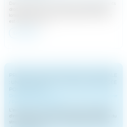
Dans le cadre d’une succession, les héritiers ou ayants
droit peuvent exercer une action en revendication
lorsqu’une œuvre ou un bien appartenant au défunt
est détenu par un tie...
Lire la suite
PRESCRIPTION EN MATIÈRE SUCCESSORALE
: UNE OBLIGATION DE CONSEIL RENFORCÉE
POUR L’AVOCAT
Droit de la famille, des personnes et de leur patrimoine
/
Patrimoine et succession
L'avocat est tenu envers son client d'une obligation
d'information et de conseil, laquelle s’étend au-delà du
strict mandat procédural. Cette obligation implique