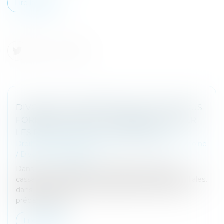
Lire la suite
DIVORCE ET ENTREPRISE EXPLOITÉE SOUS
FORME DE SOCIÉTÉ : COMMENT ÉVALUER
LES DROITS SOCIAUX D’UN ÉPOUX ?
Droit de la famille, des personnes et de leur patrimoine
/
Divorce et séparation
Dans un avis rendu le 21 juin dernier, la Cour de
cassation a été saisie par un juge aux affaires familiales,
dans le cadre d’une procédure de divorce, afin de
préciser l’applic...
Lire la suite