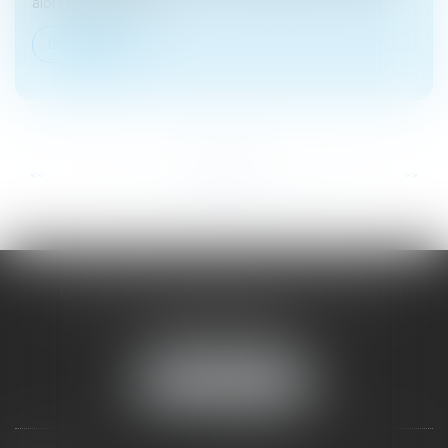
alors notamment...
Lire la suite
...
...
<<
<
7
8
9
10
11
12
13
>
>>
DOMINIQUE MALAGOU | AVOCAT
68, Boulevard Thiers
88200 REMIREMONT
Tél :
03 29 62 44 25
NOUS LOCALISER