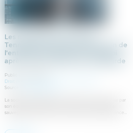
Les managers de la société
Tennispro reprennent la direction de
l'entreprise et préservent l'emploi
après une procédure de sauvegarde
Publié le :
23/06/2025
Droit des sociétés
/
Transmission d’entreprise
Source :
presse.bpifrance.fr
La société TENNISPRO, est fière d'annoncer sa reprise par
son équipe de management après une procédure de
sauvegarde réussie, avec le soutien financier de Bpifrance...