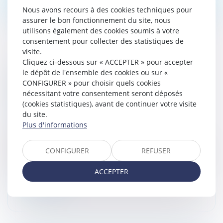
Nous avons recours à des cookies techniques pour
assurer le bon fonctionnement du site, nous
utilisons également des cookies soumis à votre
consentement pour collecter des statistiques de
visite.
Cliquez ci-dessous sur « ACCEPTER » pour accepter
LOI DE FINANCES POUR 2023 :
le dépôt de l'ensemble des cookies ou sur «
ASSIMILATION POSSIBLE DES CESSIONS
CONFIGURER » pour choisir quels cookies
D'ENTREPRISES INDIVIDUELLES AUX
nécessitant votre consentement seront déposés
(cookies statistiques), avant de continuer votre visite
CESSIONS DE DROITS SOCIAUX
du site.
Droit des sociétés
/
Transmission d’entreprise
Plus d'informations
A compter de 2023, les cessions d'entreprises
individuelles (et d'EIRL survivantes) ayant opté pour
CONFIGURER
REFUSER
leur assimilation à une EURL et étant donc soumises à
l'IS sont assimilées à...
ACCEPTER
Lire la suite