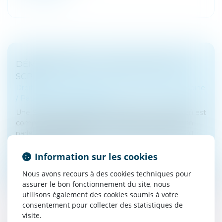
DÉMEMBREMENT VIAGER DE PARTS DE
SCPI
Droit de la famille, des personnes et de leur patrimoine
/
Patrimoine et succession
Une SCPI (Société Civile de Placement Immobilier) est
composée majoritairement d’actifs immobiliers. On
parle aussi de pierre papier. Le détenteur d’une part
détient une part co...
Information sur les cookies
Lire la suite
Nous avons recours à des cookies techniques pour
assurer le bon fonctionnement du site, nous
utilisons également des cookies soumis à votre
consentement pour collecter des statistiques de
visite.