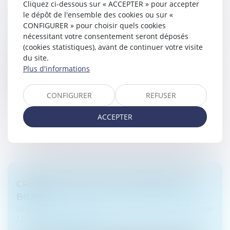
Cliquez ci-dessous sur « ACCEPTER » pour accepter
le dépôt de l'ensemble des cookies ou sur «
INDEMNITÉ DE RÉDUCTION
CONFIGURER » pour choisir quels cookies
Droit de la famille, des personnes et de leur patrimoine
nécessitant votre consentement seront déposés
/
Patrimoine et succession
(cookies statistiques), avant de continuer votre visite
En l’absence d’indivision successorale, du fait de
du site.
l’institution d’un légataire universel en présence de
Plus d'informations
deux héritiers réservataires, l’indemnité de réduction
se calcule d'aprè...
CONFIGURER
REFUSER
Lire la suite
ACCEPTER
CRÉANCES ENTRE ÉPOUX SÉPARÉS DE
BIENS
Droit de la famille, des personnes et de leur patrimoine
/
Divorce et séparation