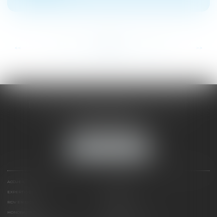
...
...
<<
<
62
63
64
65
66
67
68
>
>>
DOMINIQUE MALAGOU | AVOCAT
68, Boulevard Thiers
88200 REMIREMONT
Tél :
03 29 62 44 25
NOUS LOCALISER
ACCUEIL
PRÉSENTATION
EXPERTISES
ACTUS
RDV EN LIGNE
CONTACT
HONORAIRES
PLAN DU SITE