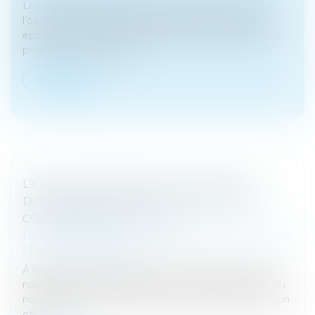
Les créances entre époux séparés de biens, nées à
l’occasion du financement d’un bien personnel d’un
époux au moyen des deniers de l’autre, s’élèvent à la
plus forte somme entre...
Lire la suite
L'E-DCM : UN NOUVEL OUTIL POUR LA
DÉMATÉRIALISATION DU DIVORCE PAR
CONSENTEMENT MUTUEL
Droit de la famille, des personnes et de leur patrimoine
/
Divorce et séparation
À l’issue d’un travail commun de cinq ans, le Conseil
national des barreaux (CNB) et le Conseil supérieur du
notariat (CSN) ont signé le 15 juin dernier la convention
officialis...