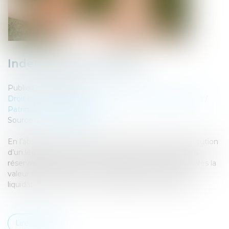
Indemnité de réduction
Publié le :
14/07/2022
Droit de la famille, des personnes et de leur patrimoine
/
Patrimoine et succession
Source :
www.aurep.com
En l’absence d’indivision successorale, du fait de l’institution
d’un légataire universel en présence de deux héritiers
réservataires, l’indemnité de réduction se calcule d'après la
valeur des biens donnés ou légués à l'époque de sa
liquidation (Cass. 1ère civ., 22 juin 2022, n° 21-10.570)
Lire la suite