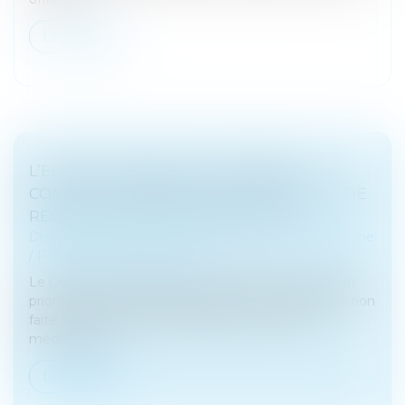
Lire la suite
L’EFFET PAPILLON DE LA CENSURE
CONSTITUTIONNELLE DE L’INCAPACITÉ DE
RECEVOIR DES AUXILIAIRES DE VIE
Droit de la famille, des personnes et de leur patrimoine
/
Patrimoine et succession
Le Conseil constitutionnel a été saisi d’une question
prioritaire de constitutionnalité portant sur l’interdiction
faite à une personne de gratifier les auxiliaires
médicaux qui...
Lire la suite