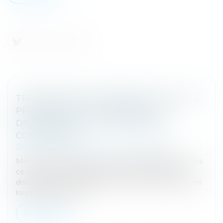
TRANSMISSION D’ENTREPRISE : QUAND LE
PRATICIEN DOIT-IL PRENDRE DES
DISTANCES AVEC LES DOCUMENTS
COMPTABLES ?
Droit des sociétés
/
Transmission d’entreprise
Même si cette démarche ne lui est pas familière dans
ce contexte, le praticien doit savoir prendre des
distances avec les documents et notions comptables
lorsqu’il intervient da...
Lire la suite