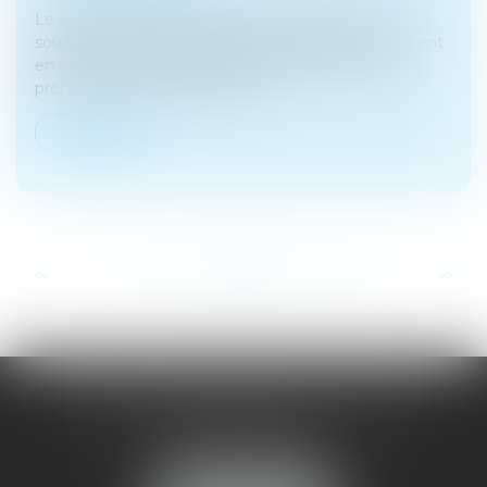
Le partage des biens dans le cadre d'un divorce
soulève des enjeux juridiques complexes, notamment
en ce qui concerne la distinction entre les biens
propres et les biens communs...
Lire la suite
...
...
<<
<
22
23
24
25
26
27
28
>
>>
DOMINIQUE MALAGOU | AVOCAT
68, Boulevard Thiers
88200 REMIREMONT
Tél :
03 29 62 44 25