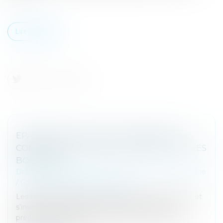
Lire la suite
EPARGNE RETRAITE ET COMMUNAUTÉ
CONJUGALE : LES BONS COMPTES FONT LES
BONS AMIS !
Droit de la famille, des personnes et de leur patrimoine
/
Couples et régime matrimoniaux
Les faits de l’affaire étaient relativement classiques et
s’inscrivaient dans le cadre d’un divorce. Plus
précisément, un époux marié sans contrat avait, en