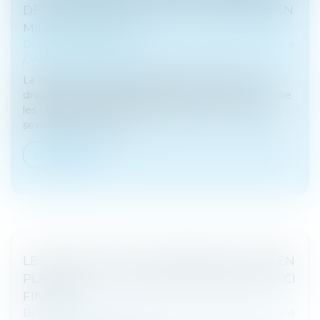
DES VIOLENCES SEXISTES ET SEXUELLES EN
MILIEU ÉTUDIANT
Droit de la famille, des personnes et de leur patrimoine
/
Violences familiales
La Mission interministérielle de lutte contre les
drogues et les conduites addictives (MILDECA) publie
les résultats de l’enquête scientifique « Violences
sexistes et sexuelles...
Lire la suite
LE PROJET DE LOI DE FINANCES ET MISE EN
PLACE DE SOLUTIONS PATRIMONIALES D'ICI
FIN 2024
Droit de la famille, des personnes et de leur patrimoine