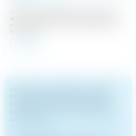
/
Patrimoine et succession
Limiter l’impact des réformes fiscales Le projet de loi
de finances pour 2025 est dévoilé. Concrètement
qu’est-il possible de faire, sur le plan patrimonial pour
limiter l’impac...
Lire la suite
L'ÉPOUX AYANT ALIMENTÉ UN COMPTE
PERSONNEL D'ÉPARGNE DE RETRAITE
COMPLÉMENTAIRE AVEC DES DENIERS
COMMUNS DOIT DES RÉCOMPENSES À LA
COMMUNAUTÉ
Droit de la famille, des personnes et de leur patrimoine
/
Divorce et séparation