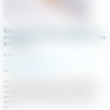
Epargne retraite et communauté
conjugale : les bons comptes font les
bons amis !
Publié le :
05/11/2024
Droit de la famille, des personnes et de leur patrimoine
/
Couples et régime matrimoniaux
Source :
www.aurep.com
Les faits de l’affaire étaient relativement classiques et
s’inscrivaient dans le cadre d’un divorce. Plus précisément,
un époux marié sans contrat avait, en cours d’union,
alimenté à l’aide de deniers communs un placement
d’épargne retraite Madelin, replacé dans un contrat E-C-
VIE...