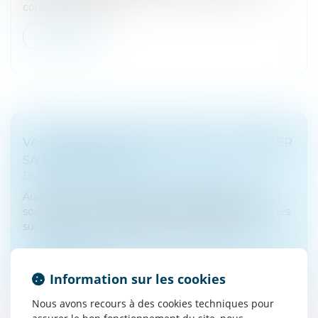
cours d’union, alime...
Lire la suite
VALORISER SON ENTREPRISE ET OPTIMISER
SA TRANSMISSION
Droit des sociétés
/
Transmission d’entreprise
Aujourd’hui, entre la baisse des valorisations des
sociétés, et l’utilisation pertinente du pacte Dutreil, les
successions sont plus facilement finançables...
Lire la suite
Information sur les cookies
Nous avons recours à des cookies techniques pour