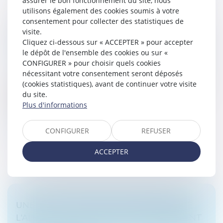
assurer le bon fonctionnement du site, nous
utilisons également des cookies soumis à votre
consentement pour collecter des statistiques de
DROITS DE SUCCESSION: LES AVANTAGES
visite.
Cliquez ci-dessous sur « ACCEPTER » pour accepter
FISCAUX DE L'ASSURANCE-VIE EN DANGER ?
le dépôt de l'ensemble des cookies ou sur «
Droit de la famille, des personnes et de leur patrimoine
CONFIGURER » pour choisir quels cookies
/
Patrimoine et succession
nécessitant votre consentement seront déposés
La commission des Finances de l'Assemblée nationale
(cookies statistiques), avant de continuer votre visite
a adopté ce jeudi 17 octobre un amendement pour
du site.
augmenter la fiscalité sur les assurances vie dans le
Plus d'informations
cadre d'une succession....
CONFIGURER
REFUSER
Lire la suite
ACCEPTER
UNE ÉTUDE SCIENTIFIQUE MONTRE QUE
L'ALCOOL EST UN FACTEUR DÉTERMINANT