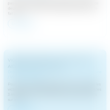
pas remplir ses obligations familiales pendant plus de
deux mois. Constitue le délit d’abandon de famille, le
fait pour u...
Lire la suite
VIOLENCE CONJUGALE : DE NOUVELLES
AIDES POUR LES VICTIMES
Droit de la famille, des personnes et de leur patrimoine
/
Violences familiales
Pourquoi est-il indispensable de prendre en charge les
victimes de violences conjugales ? 1 victime toutes les
3 minutes. Voici le chiffre choc des dernières études
sur les viol...
Lire la suite