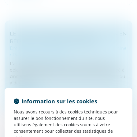
LE DÉLAI DE PRESCRIPTION DE L’ACTION EN
RÉDUCTION : CINQ OU DEUX ANS ?
Droit de la famille, des personnes et de leur patrimoine
/
Patrimoine et succession
L’article 921 alinéa 2 du Code civil énonce que « Le
délai de prescription de l'action en réduction est fixé à
cinq ans à compter de l'ouverture de la succession, ou
à deux ans...
Lire la suite
Information sur les cookies
Nous avons recours à des cookies techniques pour
assurer le bon fonctionnement du site, nous
utilisons également des cookies soumis à votre
consentement pour collecter des statistiques de