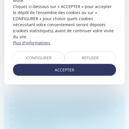
visite.
DROIT D’ACCÈS AUX ORIGINES DE L’ENFANT
Cliquez ci-dessous sur « ACCEPTER » pour accepter
NÉ SOUS X
le dépôt de l'ensemble des cookies ou sur «
Droit de la famille, des personnes et de leur patrimoine
CONFIGURER » pour choisir quels cookies
/
Filiation
nécessitant votre consentement seront déposés
(cookies statistiques), avant de continuer votre visite
La requérante, une ressortissante française née en
du site.
Nouvelle-Calédonie, n’eut connaissance de son
Plus d'informations
adoption qu’après le décès de son second parent
adoptif.
CONFIGURER
REFUSER
Lire la suite
ACCEPTER
DIRECTIVE SUR LES VIOLENCES FAITES AUX
FEMMES : UNE VICTOIRE EN DEMI-TEINTE
POUR LE PARLEMENT EUROPÉEN -
TOUTELEUROPE.EU