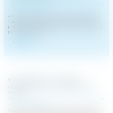
Droit de la famille, des personnes et de leur patrimoine
/
Violences familiales
Après de nombreuses discussions, un accord a été
trouvé sur la première directive européenne visant à
protéger les femmes victimes de violences. Principale
pierre d’achoppement,...
Lire la suite
NON-PAIEMENT DE LA PENSION
ALIMENTAIRE ET DÉLIT D’ABANDON DE
FAMILLE
Droit de la famille, des personnes et de leur patrimoine
/
Divorce et séparation
L’abandon de famille constitue un délit consistant à ne