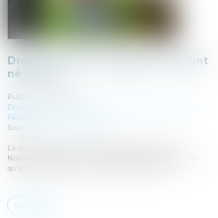
Droit d’accès aux origines de l’enfant
né sous X
Publié le :
21/02/2024
Droit de la famille, des personnes et de leur patrimoine
/
Filiation
Source :
www.actu-juridique.fr
La requérante, une ressortissante française née en
Nouvelle-Calédonie, n’eut connaissance de son adoption
qu’après le décès de son second parent adoptif.
Lire la suite