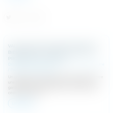
VALEUR DU NOUVEAU BIEN SUBROGÉ AU
BIEN ALIÉNÉ ET ATTEINTE AU DROIT DE
PROPRIÉTÉ : QPC REJETÉE
Droit de la famille, des personnes et de leur patrimoine
/
Patrimoine et succession
Un groupement foncier agricole a été constitué entre
une mère et ses cinq enfants. Cette dernière en a
gardé l’usufruit. Après son décès, un de ses enfants
cède ses parts à ses...
Lire la suite