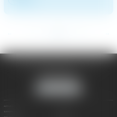
...
...
<<
<
33
34
35
36
37
38
39
>
>>
DOMINIQUE MALAGOU | AVOCAT
68, Boulevard Thiers
88200 REMIREMONT
Tél :
03 29 62 44 25
NOUS LOCALISER
ACCUEIL
PRÉSENTATION
EXPERTISES
ACTUS
RDV EN LIGNE
CONTACT