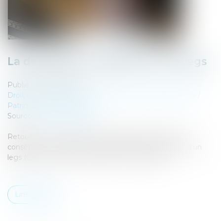
La demande en délivrance d’un legs
Publié le :
27/07/2023
Droit de la famille, des personnes et de leur patrimoine
/
Patrimoine et succession
Source :
www.aurep.com
Retour sur un concept assez abstrait mais source de
conséquences pratiques : la demande en délivrance d’un
legs (Cass. Civ 1ère, 21 juin 2023, n° 21-20.396)...
Lire la suite