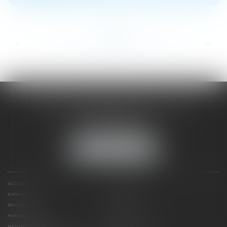
...
...
<<
<
44
45
46
47
48
49
50
>
>>
DOMINIQUE MALAGOU | AVOCAT
68, Boulevard Thiers
88200 REMIREMONT
Tél :
03 29 62 44 25
NOUS LOCALISER
ACCUEIL
PRÉSENTATION
EXPERTISES
ACTUS
RDV EN LIGNE
CONTACT
HONORAIRES
PLAN DU SITE
MENTIONS LÉGALES
POLITIQUE DE COOKIES