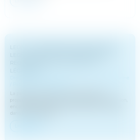
Lire la suite
LEGS : LA DEMANDE DE DÉLIVRANCE DU
LEGS, CONDITION INDISPENSABLE DE
RECONNAISSANCE DU DROIT DU
LÉGATAIRE
Droit de la famille, des personnes et de leur patrimoine
/
Patrimoine et succession
La personne qui obtient un legs est réputée
propriétaire dès le jour de l’ouverture de la succession,
encore faut-il qu’elle demande la délivrance du legs
dans les délais légaux...
Lire la suite