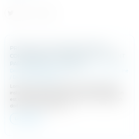
PREUVE DE LA COMMUNICATION DU
COMPTE RENDU D’AUDITION DE L’ENFANT
PAR L’ARRÊT OU LES PIÈCES
Droit de la famille, des personnes et de leur patrimoine
/
Divorce et séparation
Lorsqu’un enfant est auditionné à l’occasion d’une
instance qui le concerne, le compte rendu d‘audition
est communiqué aux parties. Cette communication
doit être mentionnée dans...
Lire la suite