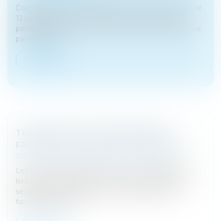
Dans l’affaire présentée devant la Cour de cassation le
12 juillet dernier, un jugement avait fixé l’autorité
parentale exercée sur un enfant de manière conjointe
par les parent...
Lire la suite
TRANSMISSION D’UNE ENTREPRISE
FAMILIALE : QUELLES SONT LES ENJEUX ?
Droit des sociétés
/
Transmission d’entreprise
Les entreprises familiales rencontrent des difficultés
lors de leur transmission. En France, elles seraient
seulement 17% à réaliser une transmission intra-
familiale alors qu’el...