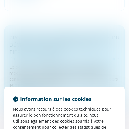
PROTECTION DE L'ENFANCE : PARUTION DU
DÉCRET SUR L'ACCOMPAGNEMENT DU
TIERS DE CONFIANCE
Droit de la famille, des personnes et de leur patrimoine
Le décret n° 2023-826 du 28 août 2023 relatif aux
modalités d’accompagnement du tiers digne de
confiance, de l’accueil durable et bénévole par un tiers
et de désignation de la p...
Lire la suite
Information sur les cookies
Nous avons recours à des cookies techniques pour
assurer le bon fonctionnement du site, nous
utilisons également des cookies soumis à votre
consentement pour collecter des statistiques de