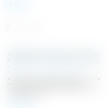
Lire la suite
ENTREPRISE INDIVIDUELLE, EXPLOITATION
PERSONNELLE ET EXONÉRATION « DUTREIL
»
Droit des sociétés
/
Transmission d’entreprise
Un arrêt de la cour de cassation en date du 21 juin 2023
concernant la transmission d’une entreprise
individuelle de location en meublé précise utilement
les conditions requises...
Lire la suite