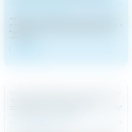
Droit de la famille, des personnes et de leur patrimoine
/
Patrimoine et succession
Afin de préserver la transmission du patrimoine entre
générations, le texte déposé à l’Assemblée nationale le
4 juillet 2023 propose, en premier lieu, de sortir de
l’assiette de...
Lire la suite
DATE D’APPRÉCIATION DE LA DEMANDE DE
PRESTATION COMPENSATOIRE ET
CONSÉQUENCE DE L’APPEL FORMÉ CONTRE
LE JUGEMENT DE DIVORCE
Droit de la famille, des personnes et de leur patrimoine
/
Divorce et séparation