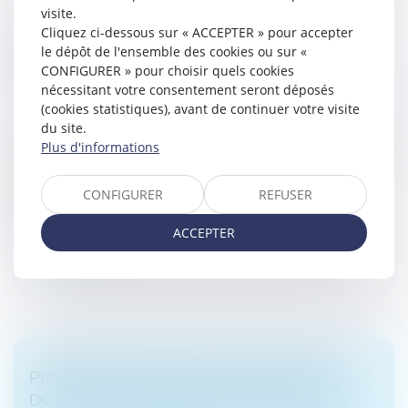
visite.
Cliquez ci-dessous sur « ACCEPTER » pour accepter
VIOLENCES CONJUGALES : QUELLES
le dépôt de l'ensemble des cookies ou sur «
PROTECTION ET PRISE EN CHARGE POUR
CONFIGURER » pour choisir quels cookies
LES VICTIMES ?
nécessitant votre consentement seront déposés
Droit de la famille, des personnes et de leur patrimoine
(cookies statistiques), avant de continuer votre visite
/
Violences familiales
du site.
Plus d'informations
145 : c’est le nombre d’homicides conjugaux recensés
en 2021. 122 de ces victimes étaient des femmes (84
%). Au total, en 2021, 208 000 personnes ont été
CONFIGURER
REFUSER
enregistrées comme vict...
ACCEPTER
Lire la suite
PROPOSITION VISANT À FACILITER LES
DONATIONS INTERGÉNÉRATIONNELLES