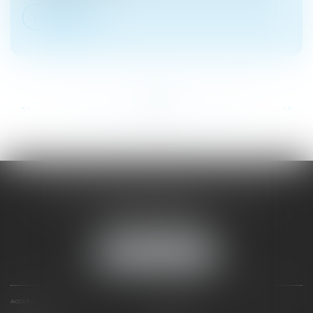
Lire la suite
...
...
<<
<
42
43
44
45
46
47
48
>
>>
DOMINIQUE MALAGOU | AVOCAT
68, Boulevard Thiers
88200 REMIREMONT
Tél :
03 29 62 44 25
NOUS LOCALISER
ACCUEIL
PRÉSENTATION