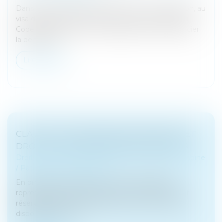
Dans un arrêt du 12 juillet 2023, la Cour de cassation, au
visa des articles 260 et 270 du Code civil et 562 du
Code de procédure civile, rappelle que pour apprécier
la demande...
Lire la suite
CLAUSES TESTAMENTAIRES AMBIGUËS ET
DROIT DE SE DÉFENDRE DES HÉRITIERS
Droit de la famille, des personnes et de leur patrimoine
/
Patrimoine et succession
En droit des successions, la réserve héréditaire
représente la part de patrimoine du défunt qui est
réservée par la loi aux héritiers, le reste : la quotité
disponible, étant la...