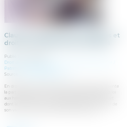
Clauses testamentaires ambiguës et
droit de se défendre des héritiers
Publié le :
24/08/2023
Droit de la famille, des personnes et de leur patrimoine
/
Patrimoine et succession
Source :
www.lemag-juridique.com
En droit des successions, la réserve héréditaire représente
la part de patrimoine du défunt qui est réservée par la loi
aux héritiers, le reste : la quotité disponible, étant la part
dont le défunt (le de cujus) pouvait librement disposer de
son vivant, notamment par l’attribution de legs...