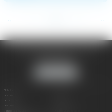
...
...
<<
<
20
21
22
23
24
25
26
>
>>
DOMINIQUE MALAGOU | AVOCAT
68, Boulevard Thiers
88200 REMIREMONT
Tél :
03 29 62 44 25
NOUS LOCALISER
ACCUEIL
PRÉSENTATION
EXPERTISES
ACTUS
RDV EN LIGNE
CONTACT
HONORAIRES
PLAN DU SITE
MENTIONS LÉGALES
POLITIQUE DE COOKIES