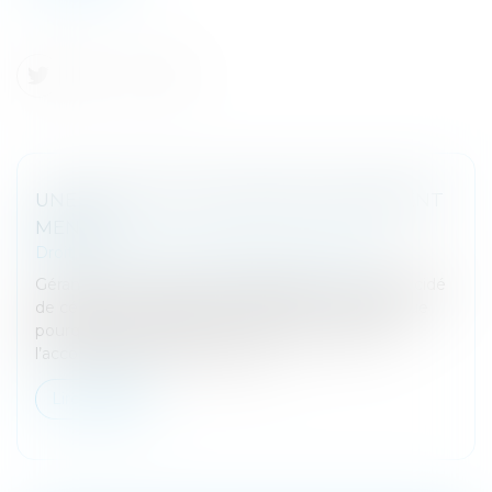
UNE CESSION D’ENTREPRISE RONDEMENT
MENÉE
Droit des sociétés
/
Transmission d’entreprise
Gérante de la SARL TN3D, Elisabeth Taverne a décidé
de céder son entreprise en 2023. Elle nous explique
pourquoi et comment. Et ce que lui a apporté
l’accompagnement de la CCI P...
Lire la suite