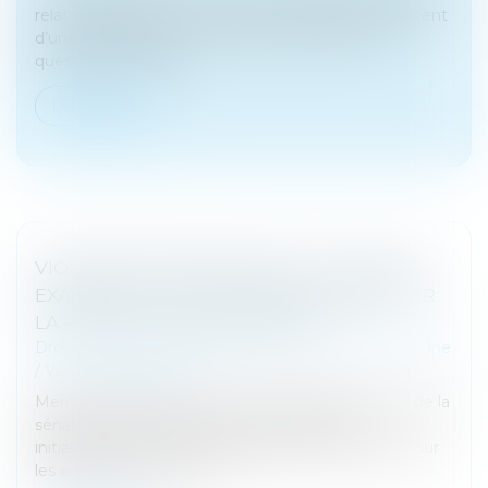
relatives à la filiation, notamment lorsqu’elles résultent
d’une gestation pour autrui (GPA), soulève des
questions complexe...
Lire la suite
VIOLENCES INTRAFAMILIALES : LE SÉNAT
EXAMINE UN TEXTE VISANT À RENFORCER
LA PROTECTION DES ENFANTS
Droit de la famille, des personnes et de leur patrimoine
/
Violences familiales
Mercredi, le Sénat examine une proposition de loi de la
sénatrice RDSE, Maryse Carrère qui prévoit
initialement de créer une ordonnance de sûreté pour
les enfants victimes de vi...