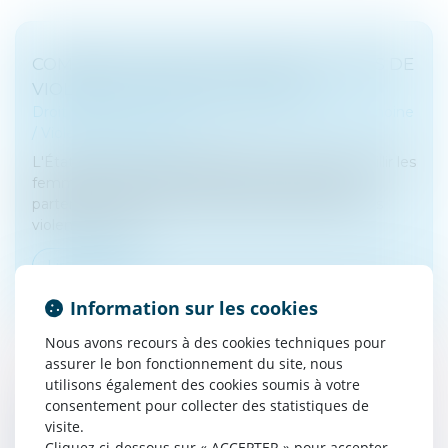
COMMENT AIDER LES FEMMES VICTIMES DE
VIOLENCES AU SEIN DU COUPLE ?
Droit de la famille, des personnes et de leur patrimoine
/
Violences familiales
L'État publie un guide pratique pour mieux accueillir les
femmes victimes de violences de la part de leur
partenaire. Exhaustif, il propose des définitions des
violences, listes...
Lire la suite
Information sur les cookies
Nous avons recours à des cookies techniques pour
assurer le bon fonctionnement du site, nous
utilisons également des cookies soumis à votre
consentement pour collecter des statistiques de
UN REGISTRE POUR CENTRALISER LES
visite.
MANDATS DE PROTECTION FUTURE
Cliquez ci-dessous sur « ACCEPTER » pour accepter