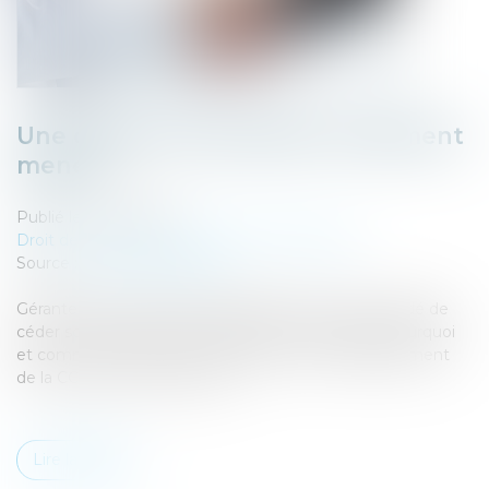
Une cession d’entreprise rondement
menée
Publié le :
02/12/2024
Droit des sociétés
/
Transmission d’entreprise
Source :
www.cci-paris-idf.fr
Gérante de la SARL TN3D, Elisabeth Taverne a décidé de
céder son entreprise en 2023. Elle nous explique pourquoi
et comment. Et ce que lui a apporté l’accompagnement
de la CCI Paris Ile-de-France...
Lire la suite