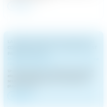
Lire la suite
LA DONATION EFFECTUÉE AU PROFIT DU
CONJOINT DE L’ÉPOUX SUCCESSIBLE N’EST
PAS RAPPORTABLE
Droit de la famille, des personnes et de leur patrimoine
/
Patrimoine et succession
Un défunt laissait pour lui succéder son fils et sa fille
elle-même décédée, aux droits de laquelle venaient
ses fils. Le de cujus avait de son vivant effectué
plusieurs donatio...
Lire la suite