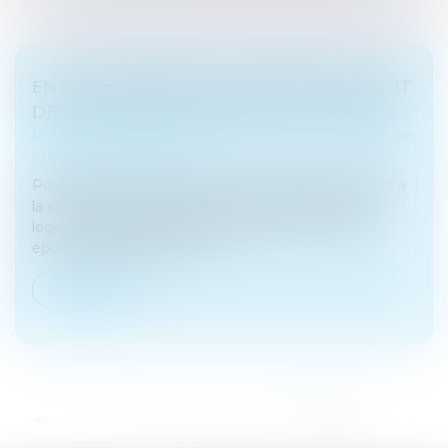
EN CAS DE DIVORCE, L’UN DES ÉPOUX PEUT
DEVOIR REMBOURSER DES APL À L’AUTRE
Droit de la famille, des personnes et de leur patrimoine
/
Divorce et séparation
Pour la justice, les aides au logement appartiennent à
la communauté matrimoniale. Si elles financent un
logement appartenant exclusivement à l’un des
époux, l’autre peut réclam...
Lire la suite
...
<<
<
70
71
72
73
74
75
76
>
>>