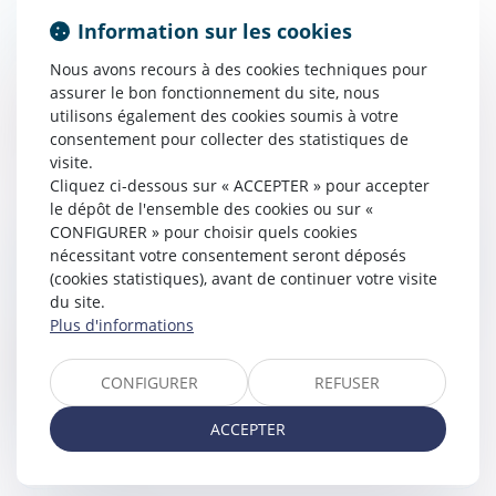
Lire la suite
Information sur les cookies
Nous avons recours à des cookies techniques pour
assurer le bon fonctionnement du site, nous
utilisons également des cookies soumis à votre
consentement pour collecter des statistiques de
visite.
Cliquez ci-dessous sur « ACCEPTER » pour accepter
le dépôt de l'ensemble des cookies ou sur «
CONFIGURER » pour choisir quels cookies
HÉRITER DANS UNE FAMILLE RECOMPOSÉE
nécessitant votre consentement seront déposés
(cookies statistiques), avant de continuer votre visite
Droit de la famille, des personnes et de leur patrimoine
du site.
/
Patrimoine et succession
Plus d'informations
Les familles recomposées sont très courantes. Lors
des successions, les règles de l'héritage sont
modifiées par cette nouvelle structure...
CONFIGURER
REFUSER
Lire la suite
ACCEPTER