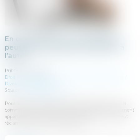
En cas de divorce, l’un des époux
peut devoir rembourser des APL à
l’autre
Publié le :
11/01/2022
Droit de la famille, des personnes et de leur patrimoine
/
Divorce et séparation
Source :
immobilier.lefigaro.fr
Pour la justice, les aides au logement appartiennent à la
communauté matrimoniale. Si elles financent un logement
appartenant exclusivement à l’un des époux, l’autre peut
réclamer sa part en cas de séparation...