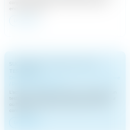
conjoint dans l’achat de la résidence principale ou
encore des travau...
Lire la suite
SUCCESSION ET ANNULATION D’UN
TESTAMENT
Droit de la famille, des personnes et de leur patrimoine
/
Patrimoine et succession
L’action en restitution consécutive à l'annulation d'un
testament se prescrit par cinq ans à compter du jour
où l'héritier ou le légataire rétabli dans ses droits a
connu ou aur...
Lire la suite