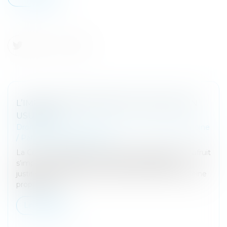
L’IMPUTATION EN ASSIETTE DES LEGS EN
USUFRUIT
Droit de la famille, des personnes et de leur patrimoine
/
Patrimoine et succession
La Cour de cassation confirme que le legs d’un usufruit
s’impute en assiette. Cette solution logique est
justifiée par le fait que la réserve doit revenir en pleine
propriété au...
Lire la suite