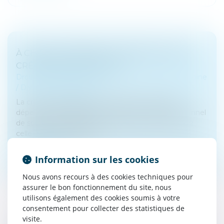
À CHAQUE DÉPENSE CORRESPOND UNE
CRÉANCE ENTRE ÉPOUX
Droit de la famille, des personnes et de leur patrimoine
/
Divorce et séparation
La créance réclamée par un époux au titre des
dépenses d’amélioration portant sur un bien personnel
de son conjoint doit être évaluée distinctement de
celle due pour l’acquisiti...
Lire la suite
Information sur les cookies
Nous avons recours à des cookies techniques pour
assurer le bon fonctionnement du site, nous
utilisons également des cookies soumis à votre
consentement pour collecter des statistiques de
visite.