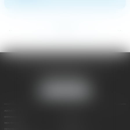
...
...
<<
<
61
62
63
64
65
66
67
>
>>
DOMINIQUE MALAGOU | AVOCAT
68, Boulevard Thiers
88200 REMIREMONT
Tél :
03 29 62 44 25
NOUS LOCALISER
ACCUEIL
PRÉSENTATION
EXPERTISES
ACTUS
RDV EN LIGNE
CONTACT
HONORAIRES
PLAN DU SITE