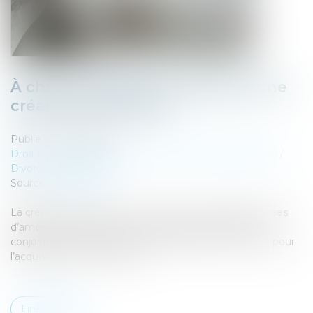
À chaque dépense correspond une
créance entre époux
Publié le :
09/08/2022
Droit de la famille, des personnes et de leur patrimoine
/
Divorce et séparation
Source :
www.efl.fr
La créance réclamée par un époux au titre des dépenses
d’amélioration portant sur un bien personnel de son
conjoint doit être évaluée distinctement de celle due pour
l’acquisition du même bien...
Lire la suite