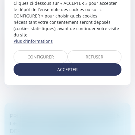
ANNULATION DU TESTAMENT OLOGRAPHE
Cliquez ci-dessous sur « ACCEPTER » pour accepter
le dépôt de l'ensemble des cookies ou sur «
: CONSÉQUENCE SUR LE DÉLAIS D'ACTION
CONFIGURER » pour choisir quels cookies
EN RESTITUTION
nécessitant votre consentement seront déposés
Droit de la famille, des personnes et de leur patrimoine
(cookies statistiques), avant de continuer votre visite
/
Patrimoine et succession
du site.
En matière d’actions personnelles ou immobilières,
Plus d'informations
l’article 2224 du Code civil fixe le délai de prescription à
cinq ans, à compter du jour où le titulaire d’un droit a
CONFIGURER
REFUSER
connu ou...
ACCEPTER
Lire la suite
PRISE D’ACTE PAR LE CÉDÉ DE LA CESSION
DE CONTRAT : PREMIÈRE APPLICATION
DEPUIS LA RÉFORME DE 2016