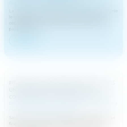
Droit des sociétés
/
Transmission d’entreprise
La cession d’un contrat de location financière à laquelle
le locataire a donné par avance son accord lui est
opposable dès lors qu’il a pris acte de la cession en
payant un loye...
Lire la suite
FINANCER OU AMÉLIORER DE SES DENIERS
UN LOGEMENT INDIVIS N’EST PAS
CONTRIBUER AUX CHARGES DU MARIAGE
Droit de la famille, des personnes et de leur patrimoine
/
Couples et régime matrimoniaux
Sauf convention contraire, l’époux séparé de biens qui
finance, via un apport en capital, la part de son ex-