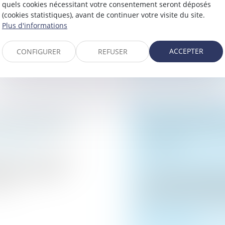
quels cookies nécessitant votre consentement seront déposés
répandue des tests gé
017. Le père
(cookies statistiques), avant de continuer votre visite du site.
2021, la mère sai...
Plus d'informations
Lire la suite
ACCEPTER
CONFIGURER
REFUSER
 CONCUBINS : LE
DONATION-PARTA
EMENT D’AGIR
DE CASSATION TR
 patrimoine
EFFECTIF
Droit de la famille, 
ption ne court pas ou
 l’impossibilité
La donation-partage, 
 de...
à un ascendant d’orga
biens entre ses hériti
Lire la suite