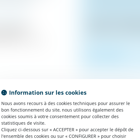
Droit de la famille, 
 patrimoine
Deux parents pratique
enfants. Le 10 mars 
 les garanties
d’inscrire leurs enfan
rocédures
rticle 375-1 du Co...
Lire la suite
Information sur les cookies
 CHARGES PEUT
ACCOUCHEMENT S
Nous avons recours à des cookies techniques pour assurer le
bon fonctionnement du site, nous utilisons également des
ACTIVE SANS
AU SECRET ET AC
cookies soumis à votre consentement pour collecter des
Droit de la famille, 
statistiques de visite.
 patrimoine
À l'heure où la reche
Cliquez ci-dessous sur « ACCEPTER » pour accepter le dépôt de
l'ensemble des cookies ou sur « CONFIGURER » pour choisir
par les réseaux socia
nt de paternité à