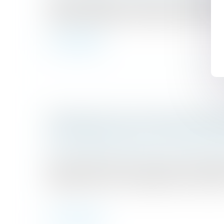
l’égard de ses deux enfants nés en 2014 et 2
reconnaît finalement les enfants en 2020. En 
Lire la suite
PRESCRIPTION D’UNE CRÉANCE ENTRE
CONCUBINAGE N’EST PAS UN EMPÊCH
Droit de la famille, des personnes et de leur
Selon l’article 2234 du Code civil, la prescri
est suspendue contre celui qui se trouve dans
d’agir par suite d’un empêchement résultant
Lire la suite