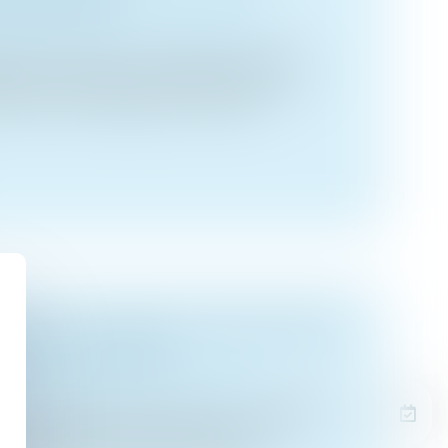
des personnes et de leur patrimoine
nt l’instruction en famille pour leurs
2023, ils reçoivent une mise en demeure
ts dans un établissement scolaire....
OUS X : COMMENT CONCILIER DROIT
CÈS AUX ORIGINES ?
des personnes et de leur patrimoine
rche des origines de naissance est facilitée
ux et par la pratique de plus en plus