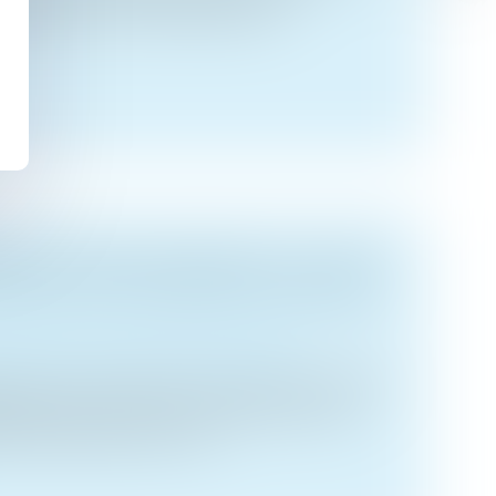
nétiques, le Conseil national d...
GE OU SIMPLE DONATION ? LA COUR
ANCHE SUR L’EXIGENCE DE PARTAGE
des personnes et de leur patrimoine
prévue à l’article 1075 du Code civil, permet
niser de son vivant la répartition de ses
ers présomptifs. Elle sup...