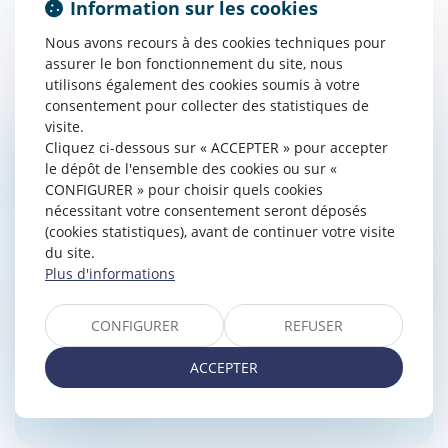
Information sur les cookies
Lire la suite
Nous avons recours à des cookies techniques pour
assurer le bon fonctionnement du site, nous
utilisons également des cookies soumis à votre
consentement pour collecter des statistiques de
visite.
Cliquez ci-dessous sur « ACCEPTER » pour accepter
RAPPORT D’UNE SOMME D’ARGENT
le dépôt de l'ensemble des cookies ou sur «
INVESTIE DANS LA CRÉATION D’UNE
CONFIGURER » pour choisir quels cookies
nécessitant votre consentement seront déposés
SOCIÉTÉ : LE RAPPORT EST DÛ EN VALEUR
(cookies statistiques), avant de continuer votre visite
Droit de la famille, des personnes et de leur patrimoine
du site.
/
Patrimoine et succession
Plus d'informations
Une femme est décédée le 5 avril 2015, laissant pour lui
succéder ses deux fils. Par testament olographe du 13
CONFIGURER
REFUSER
novembre 2014, elle indiquait avoir consenti à l’un
d’eux, fin jan...
ACCEPTER
Lire la suite